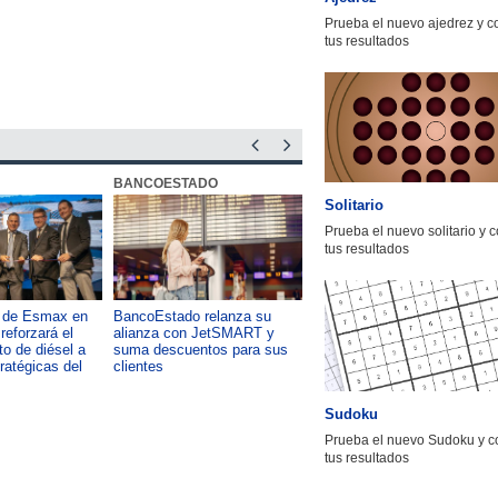
Prueba el nuevo ajedrez y 
tus resultados
BANCOESTADO
OTIC CCHC
Solitario
Prueba el nuevo solitario y 
tus resultados
a de Esmax en
BancoEstado relanza su
Capacitación como foco del
reforzará el
alianza con JetSMART y
desarrollo país: OTIC de la
o de diésel a
suma descuentos para sus
CChC lanza podcast sobre e
tratégicas del
clientes
impacto de formar talento
Sudoku
Prueba el nuevo Sudoku y c
tus resultados