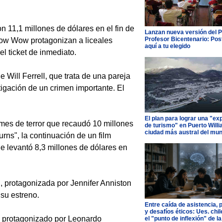
n 11,1 millones de dólares en el fin de
Lanzan nueva versión del 
Profesor Bicentenario: Pos
Bow Wow protagonizan a liceales
aquí a tu elegido
l ticket de inmediato.
 Will Ferrell, que trata de una pareja
tigación de un crimen importante. El
El plan para lograr una "ex
ilmes de terror que recaudó 10 millones
de turismo" en Puerto Willi
ciudad más austral del mu
ns", la continuación de un film
e levantó 8,3 millones de dólares en
, protagonizada por Jennifer Anniston
 su estreno.
Entre caída de asistencia, 
y desafíos éticos: Ues. chi
, protagonizado por Leonardo
el "punto de inflexión" de la