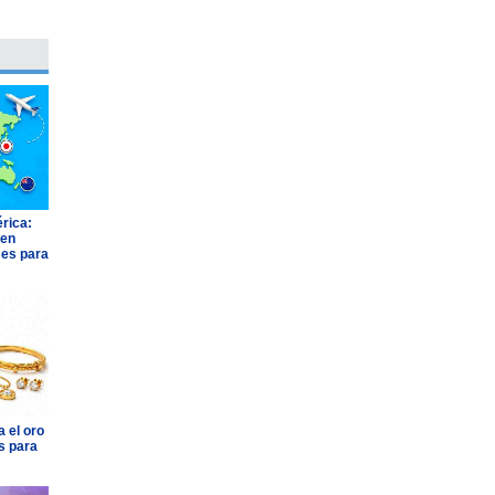
rica:
 en
ses para
 el oro
s para