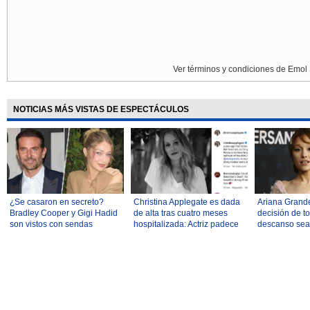
Ver términos y condiciones de Emol 
NOTICIAS MÁS VISTAS DE ESPECTÁCULOS
¿Se casaron en secreto?
Christina Applegate es dada
Ariana Grand
Bradley Cooper y Gigi Hadid
de alta tras cuatro meses
decisión de t
son vistos con sendas
hospitalizada: Actriz padece
descanso sea
argollas de oro durante un
esclerosis múltiple
comentarios 
paseo en París
delgadez: "Lo
planificado"