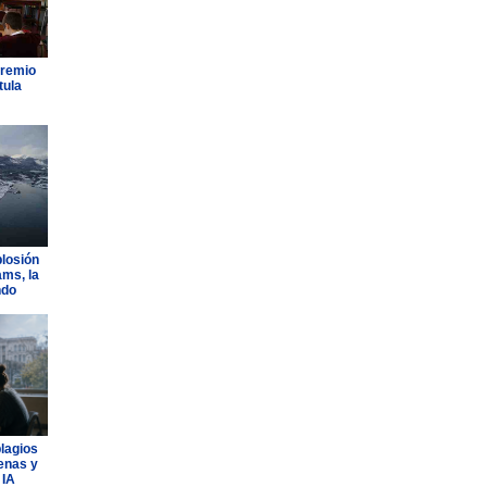
Premio
tula
plosión
ams, la
ndo
plagios
lenas y
 IA