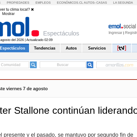
S
PROPIEDADES
EMPLEOS
ECONÓMICOS.CL
AUTOS
-
CASAS
LA SEGUNDA
ver tu clima local?
Mostrar
Espectáculos
Ingresar
Regist
|
 agosto del 2026 | Actualizado 02:09
Espectáculos
Tendencias
Autos
Servicios
te viernes 7 de agosto
ter Stallone continúan liderando
el presente y el pasado, se mantuvo por segundo fin de