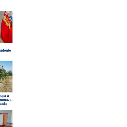
sidente
cupa a
amenaza
ntada