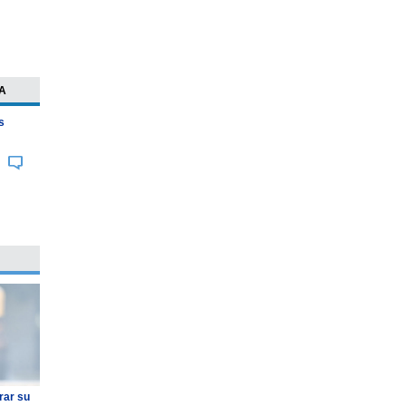
A
s
rar su