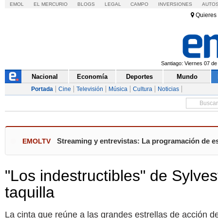
EMOL
EL MERCURIO
BLOGS
LEGAL
CAMPO
INVERSIONES
AUTO
Quieres 
Santiago: Viernes 07 de
Nacional
Economía
Deportes
Mundo
Portada
Cine
Televisión
Música
Cultura
Noticias
Streaming y entrevistas: La programación de es
EMOLTV
"Los indestructibles" de Sylves
taquilla
La cinta que reúne a las grandes estrellas de acción d