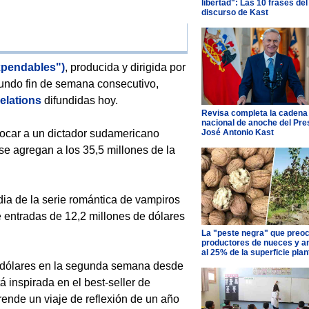
libertad": Las 10 frases del
discurso de Kast
xpendables")
, producida y dirigida por
gundo fin de semana consecutivo,
elations
difundidas hoy.
Revisa completa la cadena
nacional de anoche del Pre
José Antonio Kast
rocar a un dictador sudamericano
se agregan a los 35,5 millones de la
dia de la serie romántica de vampiros
 entradas de 12,2 millones de dólares
La "peste negra" que preo
productores de nueces y 
al 25% de la superficie pla
de dólares en la segunda semana desde
á inspirada en el best-seller de
rende un viaje de reflexión de un año