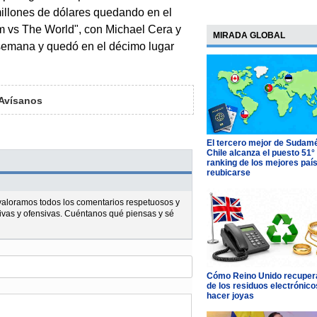
millones de dólares quedando en el
im vs The World", con Michael Cera y
MIRADA GLOBAL
semana y quedó en el décimo lugar
Avísanos
El tercero mejor de Sudamé
Chile alcanza el puesto 51°
ranking de los mejores paí
reubicarse
l valoramos todos los comentarios respetuosos y
ivas y ofensivas. Cuéntanos qué piensas y sé
Cómo Reino Unido recupera
de los residuos electrónico
hacer joyas