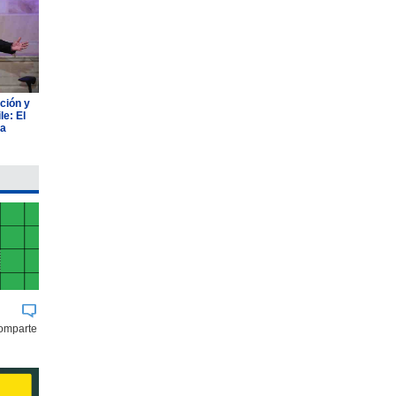
ción y
e: El
ia
comparte