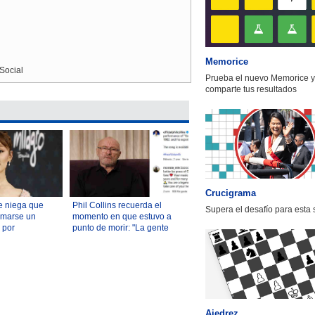
Memorice
Social
Prueba el nuevo Memorice y
comparte tus resultados
Crucigrama
e niega que
Phil Collins recuerda el
Supera el desafío para esta
omarse un
momento en que estuvo a
 por
punto de morir: "La gente
sobre su
venía a despedirse"
 había
Ajedrez