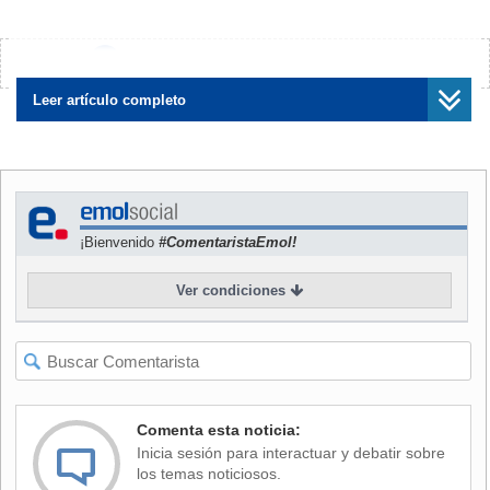
con atención.
Si ese duelo acaba en empate, Coquimbo sellará su
¿Encontraste algún error?
Avísanos
paso a la siguiente fase. Si gana Universitario, el
aurinegro también avanzará, puesto que eso eliminaría
Leer artículo completo
a Nacional y dejaría el siguiente escenario: Universitario
o Tolima podrían llegar a diez unidades, pero solo uno
de ellos.
Si gana Nacional, en tanto, todo se definirá en la última
¡Bienvenido
#ComentaristaEmol!
fecha.
Ver condiciones
NOTICIA
RELACIONADA
Revive la gran victoria de
Coquimbo Unido frente a
Deportes Tolima por la Copa
Libertadores
Comenta esta noticia:
Inicia sesión para interactuar y debatir sobre
los temas noticiosos.