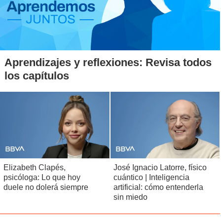
Sánchez.
El de hoy era un partido clave y Coquimbo Unido lo sacó
adelante con buen fútbol y personalidad.
Tiene todo el
derecho a soñar en esta Copa Libertadores.
Aprendizajes y reflexiones: Revisa todos
los capítulos
REVISA LA TABLA DEL GRUPO B
Elizabeth Clapés,
José Ignacio Latorre, físico
ASÍ FUERON LOS GOLES DE COQUIMBO UNIDO
psicóloga: Lo que hoy
cuántico | Inteligencia
duele no dolerá siempre
artificial: cómo entenderla
sin miedo