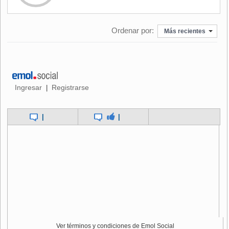
lo que se nos quitó en un período excepcionalmente
complejo para la empresa, pero que hoy es muy diferente".
Ordenar por:
Más recientes
También dijo que
el escenario es drásticamente diferente
para Latam y, según todas sus proyecciones, los
próximos años serán de franca bonanza,
ya que el 2023
la empresa prevé un Ebitda de US$2.003 millones y hacia
el 2026, un acumulado de US$10.166 millones.
Ingresar
Registrarse
|
Asimismo, indicó que "nosotros, desde agosto, cuando la
|
|
empresa nos invitó a negociar de manera anticipada, y a
partir de septiembre, en la fase reglada, mostramos
responsabilidad, flexibilidad y cariño por nuestra empresa,
justamente porque no queríamos llegar a este punto".
"
Nos alegramos de que, en el último minuto, la comisión
que representa a la empresa se haya dado cuenta del
carácter justo de nuestras demandas, expresadas por
el 99% de nuestra asamblea, y decidiera optar por un
acuerdo sensato, moderno, que le hace bien a la
Ver términos y condiciones de Emol Social