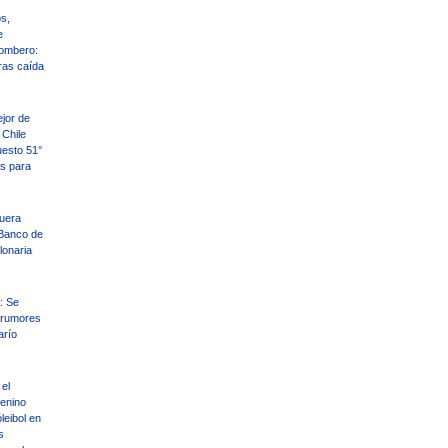
s,
e
ombero:
ras caída
ejor de
Chile
uesto 51°
es para
uera
Banco de
llonaria
: Se
 rumores
arío
el
enino
leibol en
s