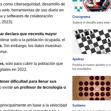
s como ciberseguridad, desarrollo de
 web, herramientas de uso diario en
ina y softwares de colaboración
Crucigrama
 2023).
Supera el desafío para esta
ar declara que necesita mayor
derar solo a la población ocupada, el
s.
Sin embargo, los datos muestran
irse.
Ajedrez
os,
solo para cubrir la población que
Prueba el nuevo ajedrez y 
tus resultados
itales en 2022.
ener dificultad para llenar sus
o existe
un profesor de tecnología o
principalmente en base a la velocidad
Solitario