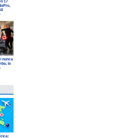
en 17
daPro,
50
o
i nunca
ba, la
s
rica: