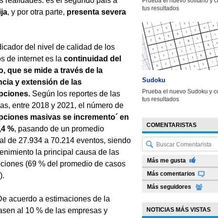
os realidades: es el segundo país a
Prueba el nuevo solitario y 
tus resultados
ja
, y por otra parte,
presenta severa
dicador del nivel de calidad de los
os de internet es la
continuidad del
o, que se mide a través de la
Sudoku
ncia y extensión de las
Prueba el nuevo Sudoku y c
upciones.
Según los reportes de las
tus resultados
s, entre 2018 y 2021, el número de
upciones masivas se incremento´ en
COMENTARISTAS
,4 %
, pasando de un promedio
ral de 27.934 a 70.214 eventos, siendo
enimiento la principal causa de las
Más me gusta
pciones (69 % del promedio de casos
Más comentarios
).
Más seguidores
 De acuerdo a estimaciones de la
tasen al 10 % de las empresas y
NOTICIAS MÁS VISTAS