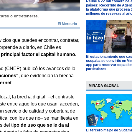
Reúne a 22 mil comercios 
países: Recorrido de Agen
la plataforma que procesa 
millones de reservas al añ
carse o entretenerse.
El Mercurio
icios que puedes encontrar, contratar,
orprende a diario, en Chile es
principal factor el capital humano.
El estacionamiento que cas
ocupaba se convirtió en Vim
app para reservar espacio
ad (CNEP) publicó los avances de la
particulares
aciones"
, que evidencian la brecha
ernet.
MIRADA GLOBAL
local, la brecha digital, –el contraste
ste entre aquellos que usan, acceden,
un servicio de calidad y cobertura de
ptica, con los que no– se manifiesta en
s del t
ipo de uso que se le da al
El tercero mejor de Sudamé