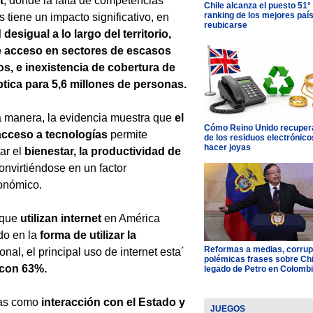
t
, donde la falta de competencias
Chile alcanza el puesto 51°
ranking de los mejores paí
es tiene un impacto significativo, en
reubicarse
 desigual a lo largo del territorio,
de acceso en sectores de escasos
s, e inexistencia de cobertura de
ptica para 5,6 millones de personas.
 manera, la evidencia muestra que
el
Cómo Reino Unido recupera
acceso a tecnologías
permite
de los residuos electrónico
hacer joyas
ar el
bienestar, la productividad de
onvirtiéndose en un factor
conómico.
 que
utilizan internet
en América
do en la
forma de utilizar la
Reformas a medias, corrup
onal, el principal uso de internet esta´
polémicas frases sobre Chil
 con 63%.
legado de Petro en Colomb
eas como
interacción con el Estado y
JUEGOS