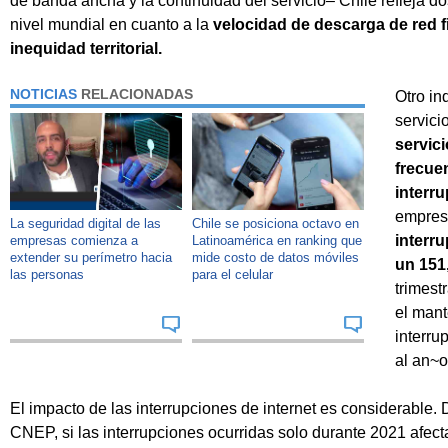
de banda ancha y la continuidad del servicio– Chile refleja d
nivel mundial en cuanto a la
velocidad de descarga de red fi
inequidad territorial.
NOTICIAS
RELACIONADAS
Otro in
servici
servici
frecue
interr
empresa
La seguridad digital de las
Chile se posiciona octavo en
interr
empresas comienza a
Latinoamérica en ranking que
extender su perímetro hacia
mide costo de datos móviles
un 151
las personas
para el celular
trimest
el mant
interru
al an~o
El impacto de las interrupciones de internet es considerable.
CNEP, si las interrupciones ocurridas solo durante 2021 afec