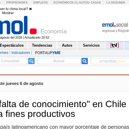
S
PROPIEDADES
EMPLEOS
ECONÓMICOS.CL
AUTOS
-
CASAS
LA SEGUNDA
ver tu clima local?
Mostrar
Economía
Ingresar
Regist
|
agosto del 2026 | Actualizado 20:52
Espectáculos
Tendencias
Autos
Servicios
ormes
Indicadores
te jueves 6 de agosto
"falta de conocimiento" en Chile
a fines productivos
l país latinoamericano con mayor porcentaje de persona