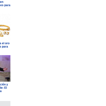
 en
ses para
 el oro
s para
ción y
e: El
ia