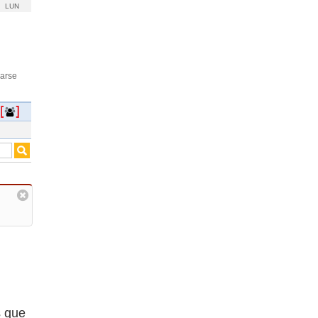
LUN
rarse
s que