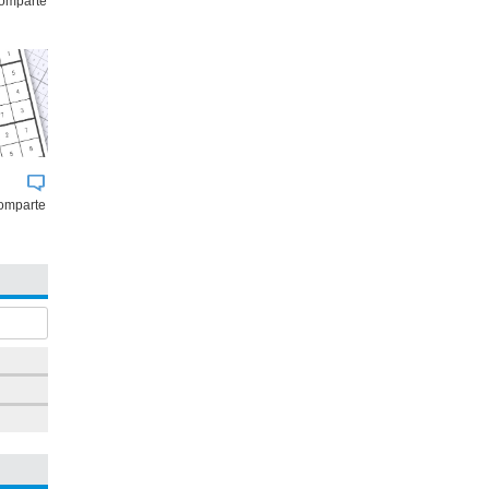
comparte
omparte