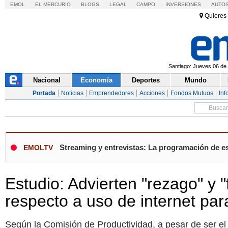
EMOL
EL MERCURIO
BLOGS
LEGAL
CAMPO
INVERSIONES
AUTO
Quieres 
Santiago: Jueves 06 de 
Nacional
Economía
Deportes
Mundo
Portada
Noticias
Emprendedores
Acciones
Fondos Mutuos
Inf
Streaming y entrevistas: La programación de es
EMOLTV
Estudio: Advierten "rezago" y 
respecto a uso de internet par
Según la Comisión de Productividad, a pesar de ser e