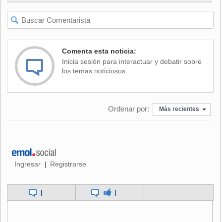
Al respecto, Silvia Díaz, Presidenta del Consejo CTCI,
comentó que "el seminario será una oportunidad de abordar
temáticas vigentes tanto a nivel local como internacional.
Algunas de las preocupantes tendencias que esta´n
Comenta esta noticia:
surgiendo significan que debemos pensar de manera
Inicia sesión para interactuar y debatir sobre
diferente si queremos garantizar y planificar un futuro
los temas noticiosos.
brillante y pro´spero".
"Si podemos comprender los desafi´os y oportunidades
Ordenar por:
futuros, planificar y actuar, nuestros hijos, nietos y bisnietos
Más recientes
podra´n disfrutar de una gran calidad de vida.
Sin duda, la
ciencia y la innovación juegan un rol clave en este
deseo,
sin embargo, esto no puede ser responsabilidad
exclusiva del Estado. El sector privado, así como otras
organizaciones no gubernamentales, de la sociedad civil y
Ingresar
Registrarse
|
la academia deben tener un rol fundamental", agregó.
|
|
El evento estará disponible al público a través del siguiente
link
.