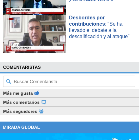
Desbordes por
contribuciones
: "Se ha
llevado el debate a la
descalificación y al ataque"
COMENTARISTAS
Más me gusta
Más comentarios
Más seguidores
MIRADA GLOBAL