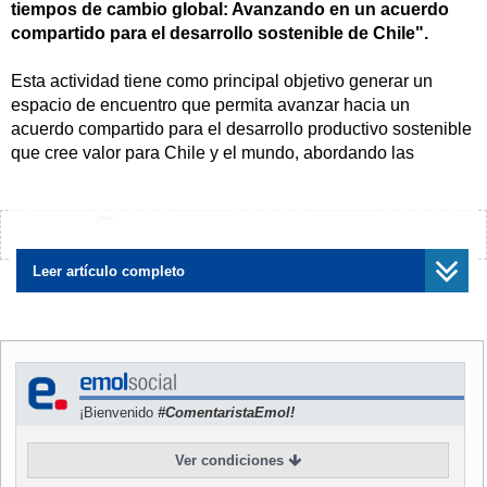
tiempos de cambio global: Avanzando en un acuerdo
compartido para el desarrollo sostenible de Chile".
Esta actividad tiene como principal objetivo generar un
espacio de encuentro que permita avanzar hacia un
acuerdo compartido para el desarrollo productivo sostenible
que cree valor para Chile y el mundo, abordando las
transiciones que demandan los factores de cambio global
como la crisis climática y ecológica, las tensiones
geopolíticas, entre otros.
¿Encontraste algún error?
Avísanos
En la instancia participarán expositores y panelistas
Leer artículo completo
que permitirán conocer la perspectiva de los diversos
actores involucrados en el desafío de transitar hacia un
desarrollo productivo sostenible.
Otro de los objetivos es
comprender mejor el impacto de los fenómenos de cambio
global en el contexto de Chile y sus regiones, identificando
¡Bienvenido
#ComentaristaEmol!
los desafíos y oportunidades propios del país, a nivel
nacional y regional, de la mano del conocimiento y la
Ver condiciones
innovación.