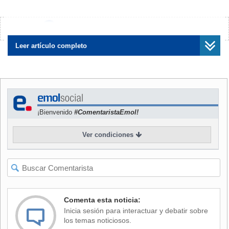
caída de 64% en doce meses.
NOTICIAS
RELACIONADAS
¿Encontraste algún error?
Avísanos
Leer artículo completo
Gran potencial para
Caída en la cotización del
desarrollar baterías y China
litio golpea fuertemente el
¡Bienvenido
#ComentaristaEmol!
el principal destino: Una
valor de mayores
radiografía a la industria del
productoras
Ver condiciones
litio chileno
Además, la exportaciones de SQM en el último mes del año
Comenta esta noticia:
totalizaron 9.420 toneladas,
un tercio de lo enviado en
Inicia sesión para interactuar y debatir sobre
diciembre de 2022.
los temas noticiosos.