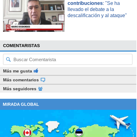
contribuciones
: "Se ha
llevado el debate a la
descalificación y al ataque"
COMENTARISTAS
Más me gusta
Más comentarios
Más seguidores
MIRADA GLOBAL