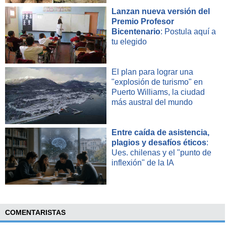
Lanzan nueva versión del
Premio Profesor
Bicentenario
: Postula aquí a
tu elegido
El plan para lograr una
"explosión de turismo" en
Puerto Williams, la ciudad
más austral del mundo
Entre caída de asistencia,
plagios y desafíos éticos
:
Ues. chilenas y el "punto de
inflexión" de la IA
COMENTARISTAS