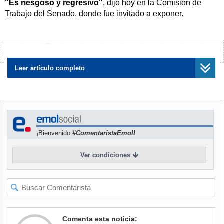
"Es riesgoso y regresivo"
, dijo hoy en la Comisión de
Trabajo del Senado, donde fue invitado a exponer.
La posibilidad de incluir en la iniciativa ese mecanismo
volvió a discutirse durante los últimos días. Esto, luego de
¿Encontraste algún error?
Avísanos
que el senador Francisco Chahuán (RN) propusiera dividir
la cotización adicional en un 4% a cuentas individuales y
Leer artículo completo
2% a un seguro de longevidad, en un intento por sacar
adelante la reforma.
NOTICIAS
RELACIONADAS
¡Bienvenido
#ComentaristaEmol!
Ver condiciones
Winter (CS) y amenaza de
Reforma de pensiones: Jara
"reforma o retiro" de fondos
se aleja de la "fórmula Lagos
de pensiones: "No es
Weber" de 5 y 1 y asegura
Comenta esta noticia:
descabellada"
que "sería una pésima señal"