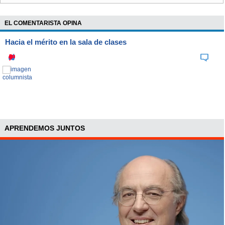
una caída mensual de 2,2%. El INE también subrayó la baja
del transporte aéreo internacional de un 10,7% y del gas
EL COMENTARISTA OPINA
licuado, que descendió 2,4%.
Hacia el mérito en la sala de clases
El precio de los limones, por su parte, cayó 20,8%.
Por otra parte, destacó el alza de 7,2% del suministro de
electricidad y la subida de 21,8% de los tomates.
APRENDEMOS JUNTOS