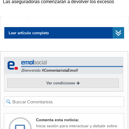
Las aseguradoras comenzarán a devolver los excesos
cobrados a partir de diciembre. Tienen hasta antes del 30
de noviembre para informar a sus afiliados detalles como: el
monto de la deuda, cómo pagarán y las cuotas en las que
¿Encontraste algún error?
Avísanos
se devidirá el pago.
Leer artículo completo
NOTICIAS
RELACIONADAS
¡Bienvenido
#ComentaristaEmol!
Ver condiciones
Días claves: Vence plazo
Cuándo subirán y qué se
para pronunciarse sobre alza
puede hacer: Plazos y
de planes e Isapres
detalles del alza
informarán detalles de
extraordinaria en planes de
devoluciones
Isapres
Comenta esta noticia:
Inicia sesión para interactuar y debatir sobre