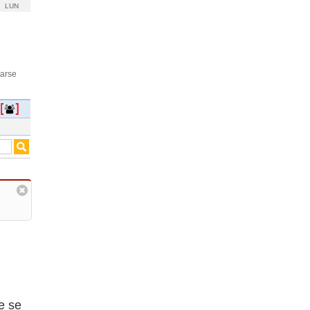
LUN
rarse
e se