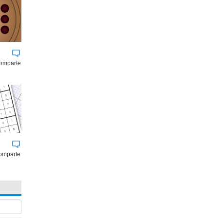
comparte
omparte