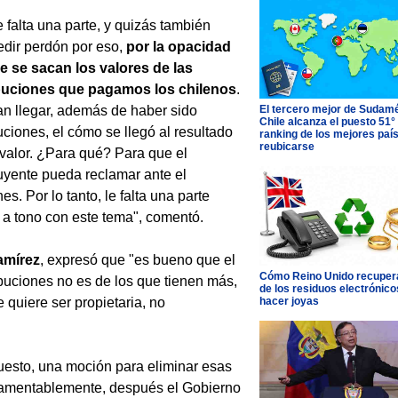
e falta una parte, y quizás también
dir perdón por eso,
por la opacidad
e se sacan los valores de las
buciones que pagamos los chilenos
.
n llegar, además de haber sido
El tercero mejor de Sudamé
Chile alcanza el puesto 51°
uciones, el cómo se llegó al resultado
ranking de los mejores paí
reubicarse
valor. ¿Para qué? Para que el
uyente pueda reclamar ante el
s. Por lo tanto, le falta una parte
a a tono con este tema", comentó.
amírez
, expresó que "es bueno que el
Cómo Reino Unido recupera
ibuciones no es de los que tienen más,
de los residuos electrónico
quiere ser propietaria, no
hacer joyas
uesto, una moción para eliminar esas
Lamentablemente, después el Gobierno