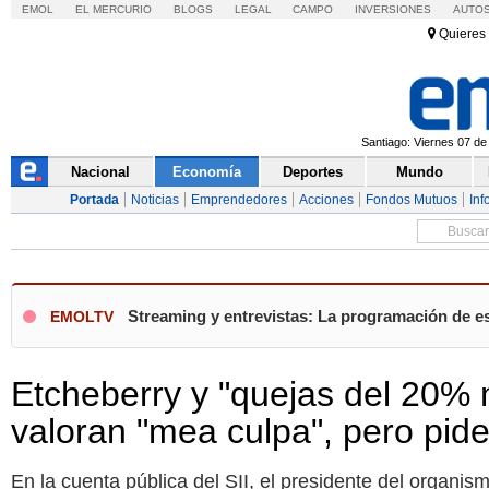
EMOL
EL MERCURIO
BLOGS
LEGAL
CAMPO
INVERSIONES
AUTO
Quieres 
Santiago: Viernes 07 de
Nacional
Economía
Deportes
Mundo
Portada
Noticias
Emprendedores
Acciones
Fondos Mutuos
Inf
Streaming y entrevistas: La programación de es
EMOLTV
Etcheberry y "quejas del 20% m
valoran "mea culpa", pero pide
En la cuenta pública del SII, el presidente del organis