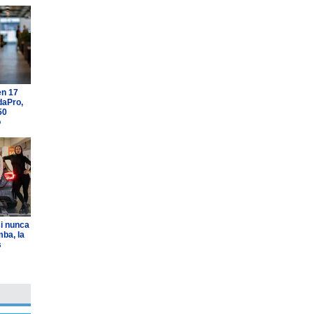
en 17
daPro,
50
o
i nunca
ba, la
s