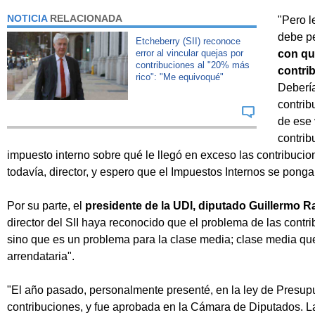
NOTICIA
RELACIONADA
"Pero l
debe pe
Etcheberry (SII) reconoce
error al vincular quejas por
con qu
contribuciones al "20% más
contri
rico": "Me equivoqué"
Debería
contrib
de ese 
contrib
impuesto interno sobre qué le llegó en exceso las contribucione
todavía, director, y espero que el Impuestos Internos se pong
Por su parte, el
presidente de la UDI, diputado Guillermo R
director del SII haya reconocido que el problema de las contr
sino que es un problema para la clase media; clase media que 
arrendataria".
"El año pasado, personalmente presenté, en la ley de Presup
contribuciones, y fue aprobada en la Cámara de Diputados. 