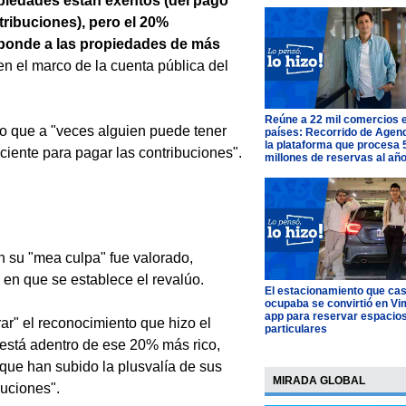
piedades están exentos (del pago
tribuciones), pero el 20%
ponde a las propiedades de más
en el marco de la cuenta pública del
Reúne a 22 mil comercios 
do que a "veces alguien puede tener
países: Recorrido de Agen
la plataforma que procesa 
ciente para pagar las contribuciones".
millones de reservas al añ
en su "mea culpa" fue valorado,
 en que se establece el revalúo.
El estacionamiento que cas
ocupaba se convirtió en Vim
app para reservar espacio
orar" el reconocimiento que hizo el
particulares
l está adentro de ese 20% más rico,
que han subido la plusvalía de sus
MIRADA GLOBAL
buciones".