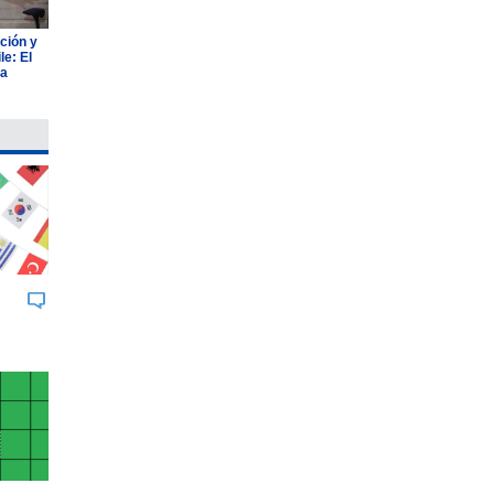
ción y
e: El
ia