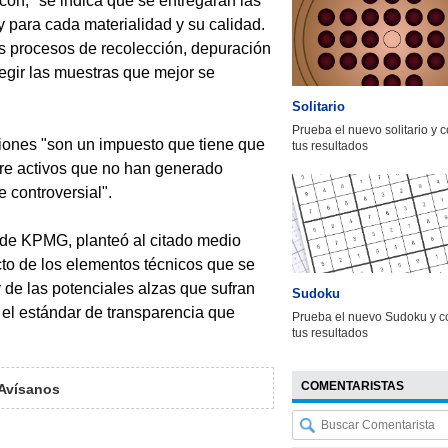
econ, "se indica que se entregarán las
 para cada materialidad y su calidad.
os procesos de recolección, depuración
egir las muestras que mejor se
Solitario
Prueba el nuevo solitario y 
ciones "son un impuesto que tiene que
tus resultados
bre activos que no han generado
 controversial".
ia de KPMG, planteó al citado medio
to de los elementos técnicos que se
 de las potenciales alzas que sufran
Sudoku
n el estándar de transparencia que
Prueba el nuevo Sudoku y c
tus resultados
COMENTARISTAS
Avísanos