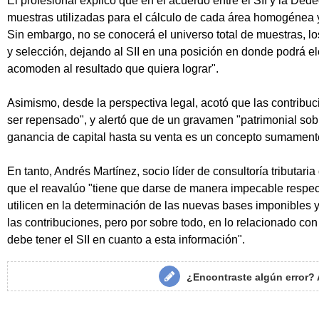
El profesional explicó que en el acuerdo entre el SII y la Ded
muestras utilizadas para el cálculo de cada área homogénea y
Sin embargo, no se conocerá el universo total de muestras, l
y selección, dejando al SII en una posición en donde podrá el
acomoden al resultado que quiera lograr".
Asimismo, desde la perspectiva legal, acotó que las contribu
ser repensado", y alertó que de un gravamen "patrimonial so
ganancia de capital hasta su venta es un concepto sumamente
En tanto, Andrés Martínez, socio líder de consultoría tributar
que el reavalúo "tiene que darse de manera impecable respec
utilicen en la determinación de las nuevas bases imponibles y
las contribuciones, pero por sobre todo, en lo relacionado co
debe tener el SII en cuanto a esta información".
¿Encontraste algún error?