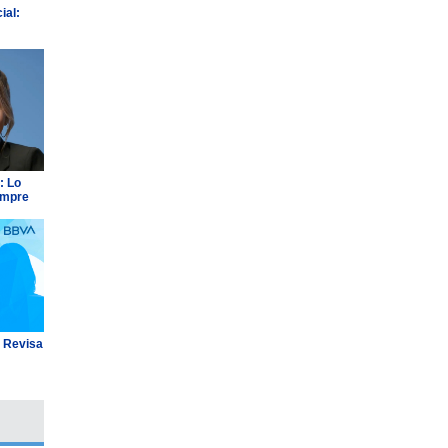
ial:
: Lo
empre
: Revisa