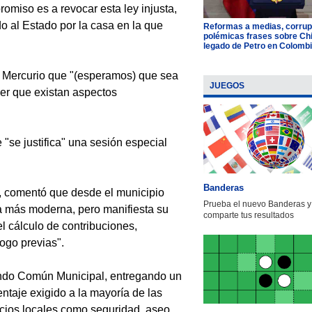
romiso es a revocar esta ley injusta,
o al Estado por la casa en la que
Reformas a medias, corrup
polémicas frases sobre Chil
legado de Petro en Colomb
El Mercurio que "(esperamos) que sea
JUEGOS
ser que existan aspectos
e "se justifica" una sesión especial
Banderas
, comentó que desde el municipio
Prueba el nuevo Banderas y
ia más moderna, pero manifiesta su
comparte tus resultados
el cálculo de contribuciones,
logo previas".
ondo Común Municipal, entregando un
taje exigido a la mayoría de las
cios locales como seguridad, aseo,