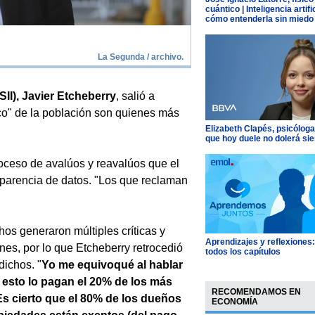
cuántico | Inteligencia artific
cómo entenderla sin miedo
La Segunda / archivo.
SII), Javier Etcheberry
, salió a
co" de la población son quienes más
Elizabeth Clapés, psicóloga
que hoy duele no dolerá si
oceso de avalúos y reavalúos que el
sparencia de datos. "Los que reclaman
hos generaron múltiples críticas y
Aprendizajes y reflexiones
nes, por lo que Etcheberry retrocedió
todos los capítulos
dichos. "
Yo me equivoqué al hablar
 esto lo pagan el 20% de los más
RECOMENDAMOS EN
Es cierto que el 80% de los dueños
ECONOMÍA