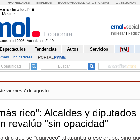
S
PROPIEDADES
EMPLEOS
ECONÓMICOS.CL
AUTOS
-
CASAS
LA SEGUNDA
ver tu clima local?
Mostrar
Economía
Ingresar
Regist
|
 agosto del 2026 | Actualizado 21:19
Espectáculos
Tendencias
Autos
Servicios
ormes
Indicadores
te viernes 7 de agosto
ás rico": Alcaldes y diputados
n revalúo "sin opacidad"
mo dijo que se "equivocó" al apuntar a ese grupo, sino qu