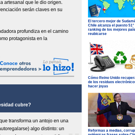
a artesanal que le dio origen.
erenciación serán claves en su
El tercero mejor de Sudamé
Chile alcanza el puesto 51°
ranking de los mejores paí
ndadora profundiza en el camino
reubicarse
omo protagonista en la
Cómo Reino Unido recupera
de los residuos electrónico
hacer joyas
esidad cubre?
 que transforma un antojo en una
utoregalarse) algo distinto: un
Reformas a medias, corrup
polémicas frases sobre Chil