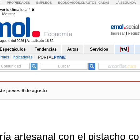
S
PROPIEDADES
EMPLEOS
ECONÓMICOS.CL
AUTOS
-
CASAS
LA SEGUNDA
ver tu clima local?
Mostrar
Economía
Ingresar
Regist
|
agosto del 2026 | Actualizado 16:52
Espectáculos
Tendencias
Autos
Servicios
ormes
Indicadores
te jueves 6 de agosto
ría artesanal con el pistacho c