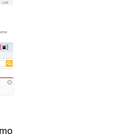
LUN
rarse
omo