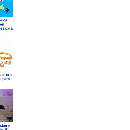
rica:
 en
ses para
 el oro
s para
ción y
e: El