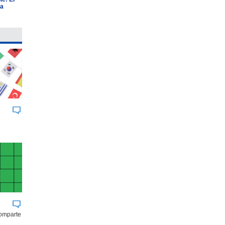
ia
comparte