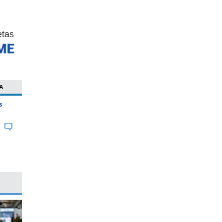
etas
A
s