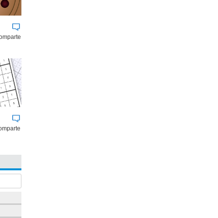
comparte
omparte