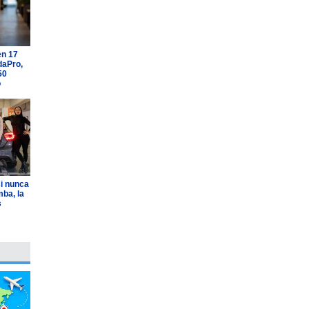
en 17
daPro,
50
o
i nunca
ba, la
s