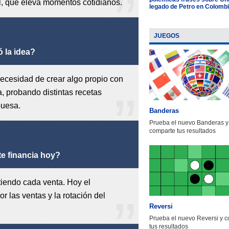
l, que eleva momentos cotidianos.
legado de Petro en Colomb
JUEGOS
 la idea?
necesidad de crear algo propio con
 probando distintas recetas
buesa.
Banderas
Prueba el nuevo Banderas y
comparte tus resultados
 te financia hoy?
irtiendo cada venta. Hoy el
r las ventas y la rotación del
Reversi
Prueba el nuevo Reversi y 
tus resultados