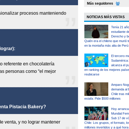
Más seguidores
esionalizar procesos manteniendo
NOTICIAS MÁS VISTAS
Tenía 21 año
estudiante d
Derecho y b
Quién era el chileno que murió t
en la montaña más alta de Perú
lograr):
El tercero m
Sudamérica: 
 referente en chocolatería
alcanza el p
en ranking de los mejores país
las personas como “el mejor
reubicarse
Amparo Nog
demanda al 
Chile tras mi
estafa: Pide $500 millones
enta Pistacia Bakery?
Hoy arranca 
Mundial Fem
Sub 17 de vó
de venta, y no lograr mantener
Chile: Los grupos, el formato, lo
millones invertidos y a qué hora