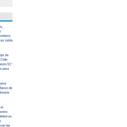
s,
e
ombero:
ras caída
ejor de
Chile
uesto 51°
es para
uera
Banco de
llonaria
el
enino
leibol en
s
 van las