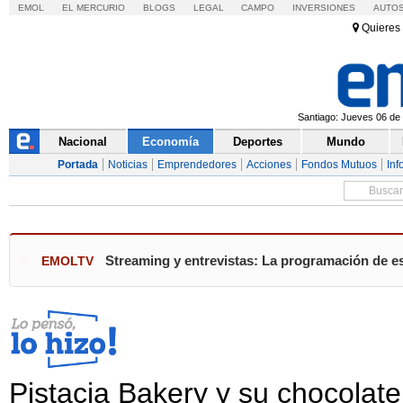
EMOL
EL MERCURIO
BLOGS
LEGAL
CAMPO
INVERSIONES
AUTO
Quieres 
Santiago: Jueves 06 de 
Nacional
Economía
Deportes
Mundo
Portada
Noticias
Emprendedores
Acciones
Fondos Mutuos
Inf
Streaming y entrevistas: La programación de es
EMOLTV
Pistacia Bakery y su chocolate