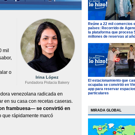
Reúne a 22 mil comercios 
países: Recorrido de Agen
la plataforma que procesa 
millones de reservas al añ
0 mil
sabor,
alar o
Irina López
El estacionamiento que cas
Fundadora Pistacia Bakery
ocupaba se convirtió en Vim
app para reservar espacio
particulares
edora venezolana radicada en
r en su casa con recetas caseras.
on frambuesa— se convirtió en
MIRADA GLOBAL
to que rápidamente marcó