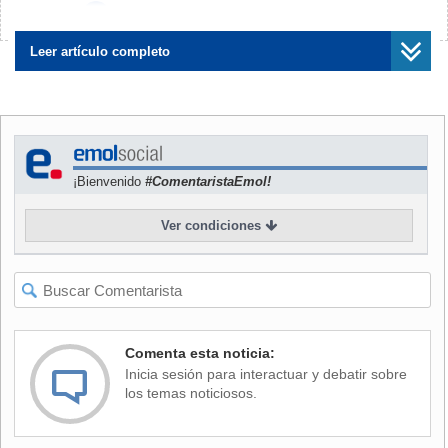
El diagnóstico del organismo se conoce pocos días
¿Encontraste algún error?
Avísanos
después de que el Imacec registrara una caída de 1,2%,
completando cuatro meses consecutivos de contracción,
Leer artículo completo
una situación que no se observaba desde el período más
complejo de la pandemia.
NOTICIAS
RELACIONADAS
¡Bienvenido
#ComentaristaEmol!
Ver condiciones
Caen las proyecciones:
Economía no levanta
Crecimiento de 2% en 2026
cabeza: Imacec se hunde
se ve lejano y aparece el
1,2% en abril y es mucho
Comenta esta noticia:
fantasma de la recesión
peor a lo esperado
Inicia sesión para interactuar y debatir sobre
los temas noticiosos.