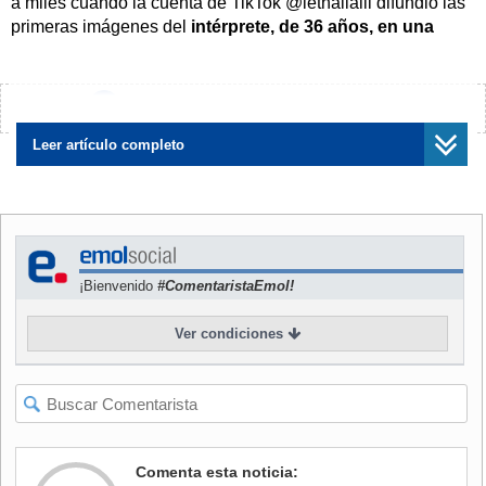
a miles cuando la cuenta de TikTok @lethallalli difundió las
primeras imágenes del
intérprete, de 36 años, en una
situación vulnerable
. En los videos se le veía con un
aspecto descuidado, también hablando lentamente a la
cámara
, mientras caminaba por las calles de Riverside,
¿Encontraste algún error?
Avísanos
California.
Leer artículo completo
NOTICIAS
RELACIONADAS
¡Bienvenido
#ComentaristaEmol!
Ver condiciones
Creadora de contenido halla
Fotos: Reconocida
a exestrella infantil en
exsupermodelo es
situación de calle en
nuevamente captada
California: Lanzó una
viviendo en la calle y
campaña para ayudarlo
recolectando artículos de la
basura
Comenta esta noticia: