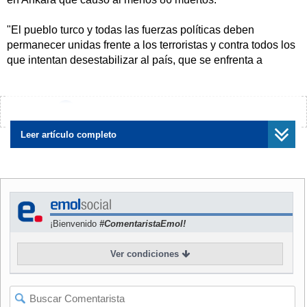
"El pueblo turco y todas las fuerzas políticas deben
permanecer unidas frente a los terroristas y contra todos los
que intentan desestabilizar al país, que se enfrenta a
numerosas amenazas", declaró Mogherini en un
comunicado común con el Comisario para la Ampliación de
la UE, Johannes Hahn.
¿Encontraste algún error?
Avísanos
El secretario general de la OTAN, de la que Turquía es
Leer artículo completo
miembro, Jens Stoltenberg, también condenó el "ataque
terrorista".
"No puede haber justificación alguna para este horrible
ataque contra gente que se manifestaba por la paz", dijo.
¡Bienvenido
#ComentaristaEmol!
El presidente francés, François Hollande, también rechazó
Ver condiciones
"el atentado terrorista abyecto" de Ankara y dio su pésame
al pueblo turco.
En Berlín, el ministro de Relaciones Exteriores alemán,