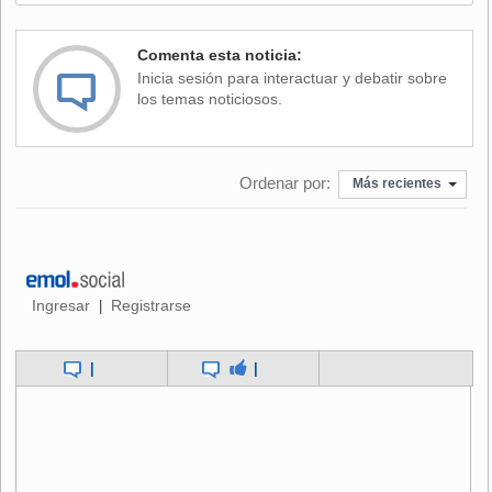
Frank-Walter Steinmeier, denunció un "ataque terrorista
brutal contra manifestantes pacíficos".
Comenta esta noticia:
Inicia sesión para interactuar y debatir sobre
Al menos 86 personas murieron en un doble atentado
los temas noticiosos.
contra militantes de la oposición que participaban en una
manifestación pacífica a tres semanas de las legislativas.
Ordenar por:
Más recientes
Ingresar
Registrarse
|
|
|