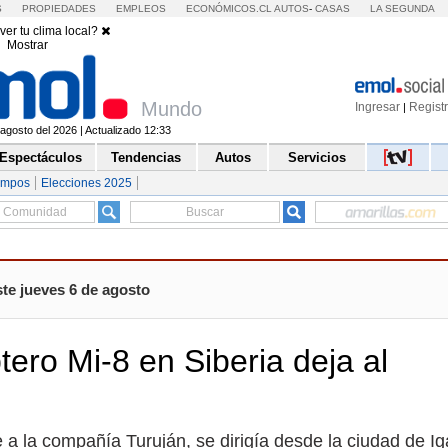
S
PROPIEDADES
EMPLEOS
ECONÓMICOS.CL
AUTOS
-
CASAS
LA SEGUNDA
ver tu clima local?
Mostrar
Mundo
Ingresar
Regist
|
agosto del 2026 | Actualizado 12:33
Espectáculos
Tendencias
Autos
Servicios
empos
Elecciones 2025
te jueves 6 de agosto
tero Mi-8 en Siberia deja al
a la compañía Turuján, se dirigía desde la ciudad de Ig