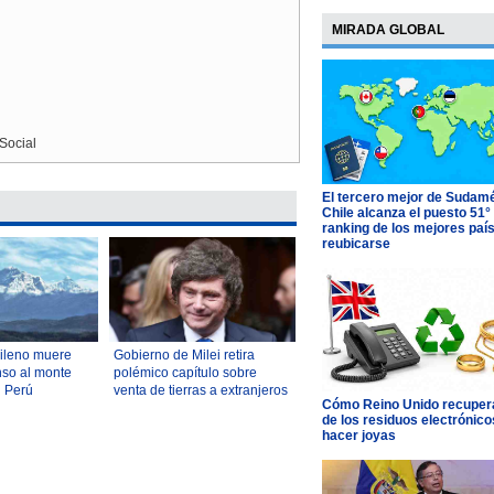
MIRADA GLOBAL
Social
El tercero mejor de Sudamé
Chile alcanza el puesto 51°
ranking de los mejores paí
reubicarse
hileno muere
Gobierno de Milei retira
nso al monte
polémico capítulo sobre
 Perú
venta de tierras a extranjeros
Cómo Reino Unido recupera
de ley de propiedad privada
de los residuos electrónico
hacer joyas