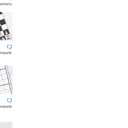
 semana.
comparte
omparte