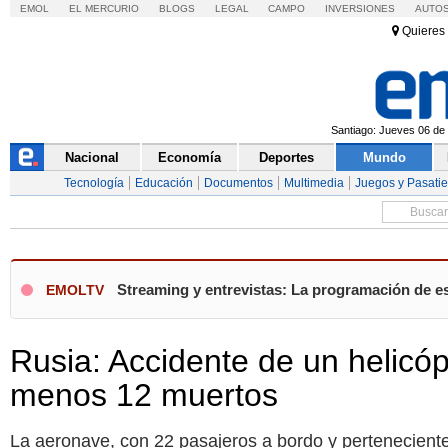
EMOL
EL MERCURIO
BLOGS
LEGAL
CAMPO
INVERSIONES
AUTO
Quieres 
Santiago: Jueves 06 de 
Nacional
Economía
Deportes
Mundo
Tecnología
Educación
Documentos
Multimedia
Juegos y Pasati
Streaming y entrevistas: La programación de es
EMOLTV
Rusia: Accidente de un helicóp
menos 12 muertos
La aeronave, con 22 pasajeros a bordo y perteneciente 