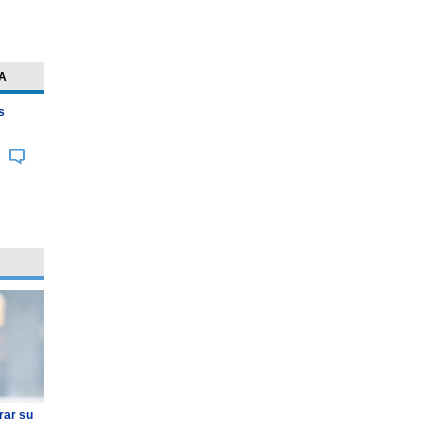
A
s
rar su