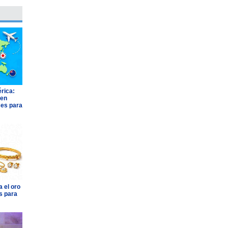
rica:
 en
ses para
 el oro
s para