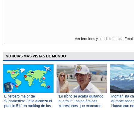
Ver términos y condiciones de Emol 
NOTICIAS MÁS VISTAS DE MUNDO
El tercero mejor de
"Lo ilícito se acaba quitando
Montañista c
Sudamérica: Chile alcanza el
la letra I": Las polémicas
durante asce
puesto 51° en ranking de los
expresiones que marcaron
Huascarán en
mejores países para
los cuatro años de Petro
reubicarse