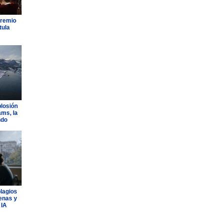
Premio
tula
plosión
ams, la
ndo
plagios
lenas y
 IA