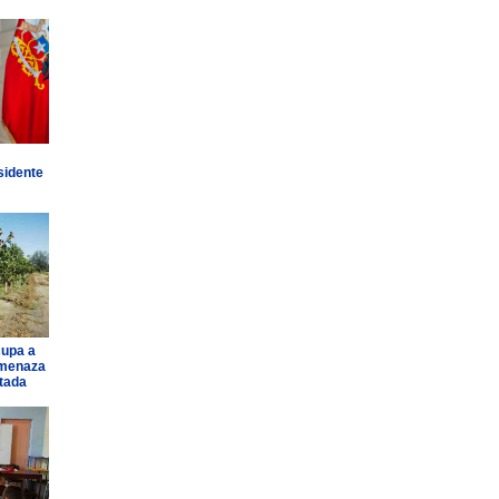
sidente
cupa a
amenaza
ntada