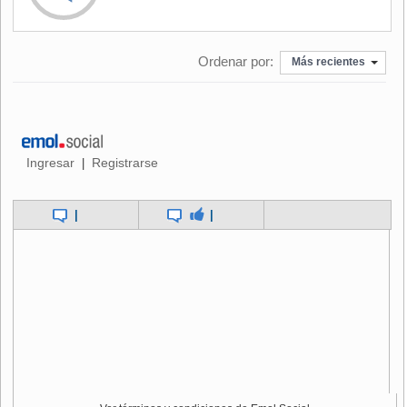
"Lo que hicieron es una acción trágica, indefendible",
declaró a la TV Globo el secretario de Seguridad de Rio de
Ordenar por:
Janeiro, Mariano Beltrame, quien aseguró que los policías
Más recientes
responderán criminalmente por lo ocurrido.
La ONG Rio de Paz realizó una protesta pacífica durante el
entierro, llevando una bandera de Brasil con 50 agujeros
para simbolizar los tiros con los que fueron abatidos los
Ingresar
Registrarse
|
jóvenes.
|
|
El episodio "es sintomático de una cultura de guerra,
presente en las fuerzas policiales brasileñas, que de tan
obcecadas que están por matar a los delincuentes, se
olvidan de la vida de los civiles inocentes", denunció la
ONG en una nota.
Según un informe reciente de Amnistía Internacional, la
policía de Rio mató más de 1.500 personas en los últimos
cinco años, actuando frecuentemente bajo la premisa
"disparar primero, preguntar después".