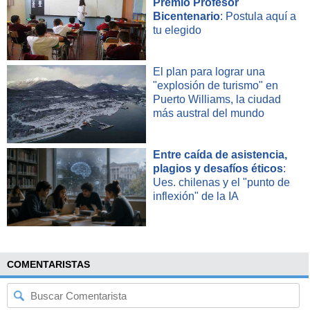
Premio Profesor
Bicentenario
: Postula aquí a
tu elegido
El plan para lograr una
"explosión de turismo" en
Puerto Williams, la ciudad
más austral del mundo
Entre caída de asistencia,
plagios y desafíos éticos
:
Ues. chilenas y el "punto de
inflexión" de la IA
COMENTARISTAS