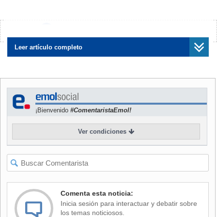
del auto en el que volvía a casa junto a cuatro amigos el
sábado por la noche.
¿Encontraste algún error?
Avísanos
Los jóvenes asesinados tenían entre 16 y 25 años y vivían
en la empobrecida zona norte de Rio de Janeiro, ciudad
Leer artículo completo
que albergará los Juegos Olímpicos de 2016.
"Tenemos pruebas de que se trató de una ejecución. Los
jóvenes salieron de una comunidad donde no fueron
abordados, simplemente les dispararon 50 tiros. Eso es una
¡Bienvenido
#ComentaristaEmol!
ejecución", afirmó a la AFP Joseandro José, líder de la
comunidad de Irajá.
Ver condiciones
Cuatro policías que participaron del episodio fueron
arrestados y el comandante a cargo de la unidad fue
apartado de su cargo, informó la policía militar.
Según las autoridades, los agentes dispararon decenas de
Comenta esta noticia:
veces contra el vehículo y luego intentaron alterar la escena
Inicia sesión para interactuar y debatir sobre
del crimen para culpar a las víctimas.
los temas noticiosos.