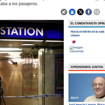
taba a los pasajeros.
EL COMENTARISTA OPIN
Hacia el mérito en la sala
clases
APRENDEMOS JUNTOS
José Ignacio Latorre, físico