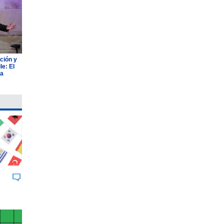
ción y
e: El
ia
BUK
JOHNSON & JOHNSON
AGROSUPE