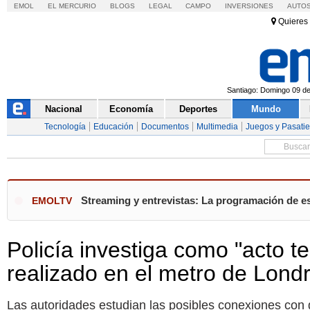
EMOL
EL MERCURIO
BLOGS
LEGAL
CAMPO
INVERSIONES
AUTO
Quieres 
Santiago: Domingo 09 de 
Nacional
Economía
Deportes
Mundo
Tecnología
Educación
Documentos
Multimedia
Juegos y Pasati
Streaming y entrevistas: La programación de e
EMOLTV
Policía investiga como "acto te
realizado en el metro de Lond
Las autoridades estudian las posibles conexiones con 