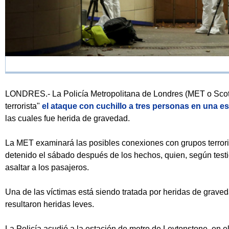
LONDRES.- La Policía Metropolitana de Londres (MET o Scotl
terrorista"
el ataque con cuchillo a tres personas en una e
las cuales fue herida de gravedad.
La MET examinará las posibles conexiones con grupos terroris
detenido el sábado después de los hechos, quien, según testig
asaltar a los pasajeros.
Una de las víctimas está siendo tratada por heridas de graved
resultaron heridas leves.
La Policía acudió a la estación de metro de Leytonstone, en el