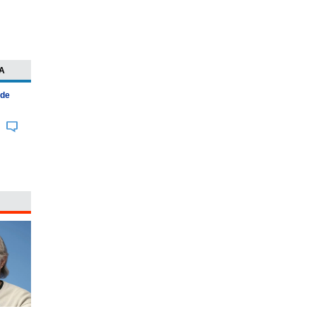
A
 de