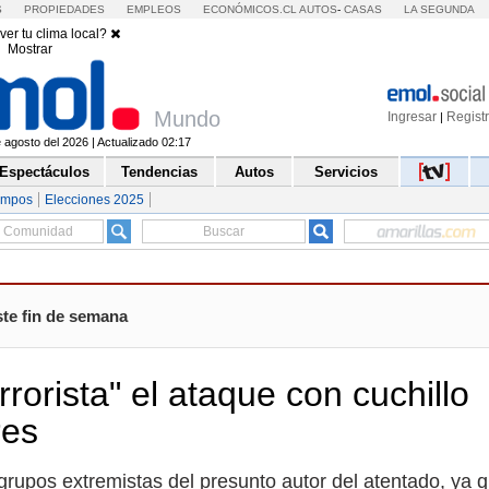
S
PROPIEDADES
EMPLEOS
ECONÓMICOS.CL
AUTOS
-
CASAS
LA SEGUNDA
ver tu clima local?
Mostrar
Mundo
Ingresar
Regist
|
agosto del 2026 | Actualizado 02:17
Espectáculos
Tendencias
Autos
Servicios
empos
Elecciones 2025
ste fin de semana
rrorista" el ataque con cuchillo
res
grupos extremistas del presunto autor del atentado, ya 