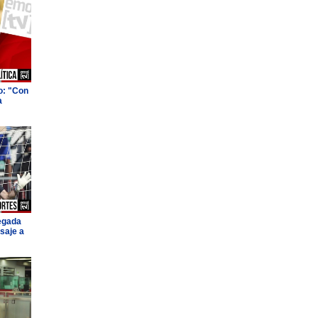
o: "Con
a
legada
saje a