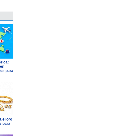
rica:
 en
ses para
 el oro
s para