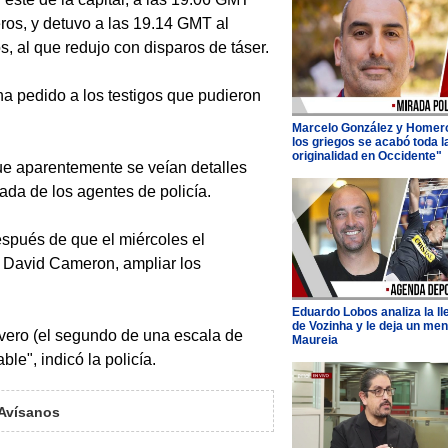
ros, y detuvo a las 19.14 GMT al
s, al que redujo con disparos de táser.
ha pedido a los testigos que pudieron
Marcelo González y Homer
los griegos se acabó toda l
originalidad en Occidente"
que aparentemente se veían detalles
gada de los agentes de policía.
después de que el miércoles el
e David Cameron, ampliar los
Eduardo Lobos analiza la l
de Vozinha y le deja un men
severo (el segundo de una escala de
Maureia
ble", indicó la policía.
Avísanos