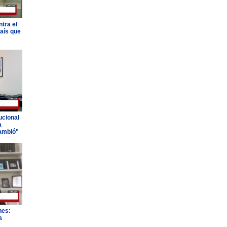
tra el
país que
ucional
a
ambió"
nes:
a
"