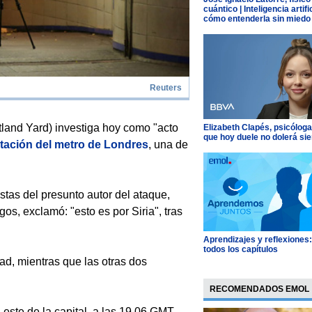
cuántico | Inteligencia artific
cómo entenderla sin miedo
Reuters
and Yard) investiga hoy como "acto
Elizabeth Clapés, psicóloga
que hoy duele no dolerá si
stación del metro de Londres
, una de
tas del presunto autor del ataque,
os, exclamó: "esto es por Siria", tras
Aprendizajes y reflexiones
todos los capítulos
ad, mientras que las otras dos
RECOMENDADOS EMOL
 este de la capital, a las 19.06 GMT