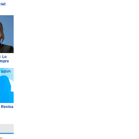
ial:
: Lo
empre
: Revisa