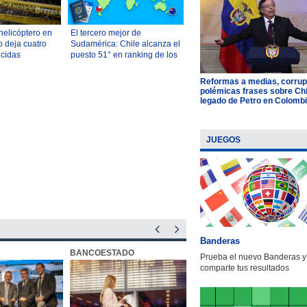
helicóptero en
El tercero mejor de
o deja cuatro
Sudamérica: Chile alcanza el
ecidas
puesto 51° en ranking de los
mejores países para
reubicarse
Reformas a medias, corrup
polémicas frases sobre Chil
legado de Petro en Colomb
JUEGOS
Banderas
BANCOESTADO
OTIC CCHC
Prueba el nuevo Banderas y
comparte tus resultados