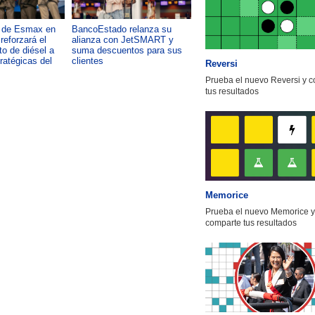
a de Esmax en
BancoEstado relanza su
Capacitación como foco del
reforzará el
alianza con JetSMART y
desarrollo país: OTIC de la
o de diésel a
suma descuentos para sus
CChC lanza podcast sobre e
tratégicas del
clientes
impacto de formar talento
Reversi
Prueba el nuevo Reversi y 
tus resultados
Memorice
Prueba el nuevo Memorice y
comparte tus resultados