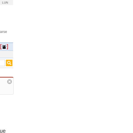
LUN
rarse
que