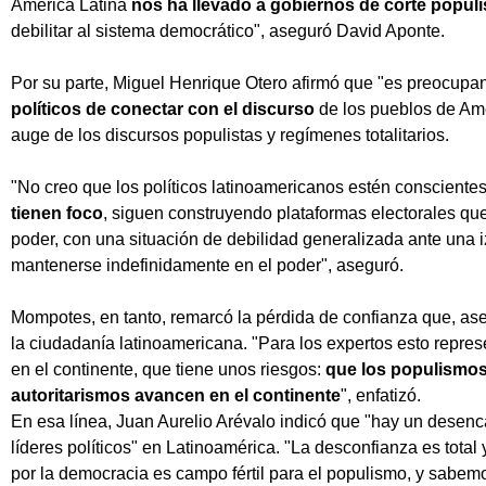
América Latina
nos ha llevado a gobiernos de corte populi
debilitar al sistema democrático", aseguró David Aponte.
Por su parte, Miguel Henrique Otero afirmó que "es preocupa
políticos de conectar con el discurso
de los pueblos de Amér
auge de los discursos populistas y regímenes totalitarios.
"No creo que los políticos latinoamericanos estén consciente
tienen foco
, siguen construyendo plataformas electorales
que
poder, con una situación de debilidad generalizada ante una 
mantenerse indefinidamente en el poder", aseguró.
Mompotes, en tanto, remarcó la pérdida de confianza que, ase
la ciudadanía latinoamericana. "Para los expertos esto repre
en el continente, que tiene unos riesgos:
que los populismos 
autoritarismos avancen en el continente
", enfatizó.
En esa línea, Juan Aurelio Arévalo indicó que "hay un desenc
líderes políticos" en Latinoamérica. "La desconfianza es total
por la democracia es campo fértil para el populismo, y sabem