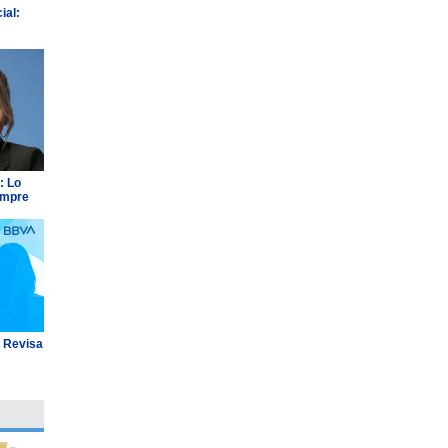
ial:
: Lo
empre
: Revisa