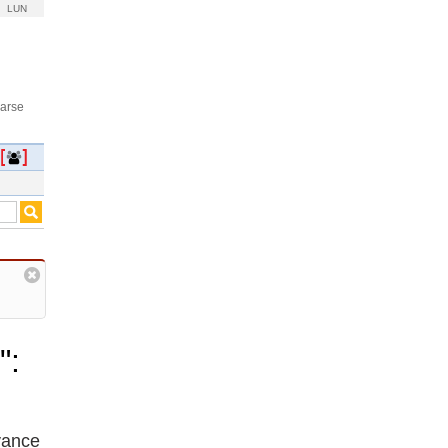
LUN
rarse
":
vance