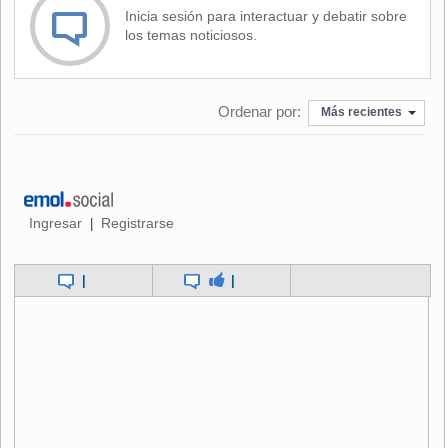
a todas las formas de conformar familia son derechos que
Inicia sesión para interactuar y debatir sobre
deben consagrarse constitucionalmente.
los temas noticiosos.
"No sólo tomamos postura respecto a temas que nos
involucran directamente como movimiento LGBTI. También
Ordenar por:
concluimos sobre la importancia de que los derechos
Más recientes
sociales básicos (trabajo, educación, salud, previsión y
vivienda) sean efectivamente garantizados por el Estado,
de que sea una obligación el cuidado del medio ambiente y
la naturaleza y de que terminen todos los obstáculos para
un efectivo ejercicio democrático", apuntó el Movilh.
Ingresar
Registrarse
|
"La Constitución debe surgir de todas y todos, y estamos
|
|
convencidos de que muchos de los problemas que afectan
a diversos sectores, como la diversidad sexual, tienen su
base en la actual Carta Magna", concluyó el organismo.