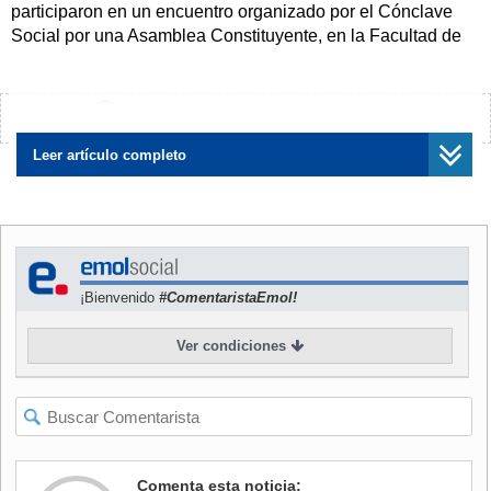
participaron en un encuentro organizado por el Cónclave
Social por una Asamblea Constituyente, en la Facultad de
Derecho de la Universidad de Chile. En él hicieron sus
propuestas respecto a los contenidos y mecanismos de una
nueva Carta Magna.
¿Encontraste algún error?
Avísanos
Además del Movilh participaron el Sincato de Actores de
Leer artículo completo
Chile (Sidarte), la Fundación Construyendo, Marca AC,
Fenpruss y Corpade.
Junto con abordar aspectos relacionados con los objetivos
específicos de cada organización, los movimientos
¡Bienvenido
#ComentaristaEmol!
coincidieron e insistieron en la necesidad de que la nueva
Constitución sea el resultado de una asamblea
Ver condiciones
constituyente, por ser la única vía -según dijeron- que
garantiza una efectiva participación ciudadana.
En representación de la comunidad LGBTI (lesbianas,
gays, bisexuales, transexuales e intersexuales), el Movilh
concluyó que la no discriminación, la inclusión y el respeto
Comenta esta noticia: