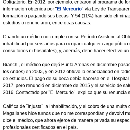
Obligatorio. En 2012, por ejemplo, entraron al programa de 
información obtenida por "
El Mercurio
" vía Ley de Transparen
formación o pagando sus becas. Y 54 (11%) han sido eliminad
estudios o renunciaron, entre otras causas.
Cuando un médico no cumple con su Período Asistencial Oblig
inhabilidad por seis años para ocupar cualquier cargo público
consultorios ni hospitales), y, además, debe hacer efectivo u
Bianchi, el médico que dejó Punta Arenas en diciembre pasado
los Andes) en 2003, y en 2012 obtuvo la especialidad en radi
de estudios. El pago de su beca debía hacerse en el Hospital
2017, pero renunció en diciembre de 2015 y el servicio de salu
2016. Contactado por "El Mercurio", explica que su renuncia 
Califica de "injusta" la inhabilitación, y el cobro de una mult
Magallanes hice turnos que no me correspondían y devolví má
dice el médico, que ahora ejerce de manera privada su especi
profesionales certificados en el país.