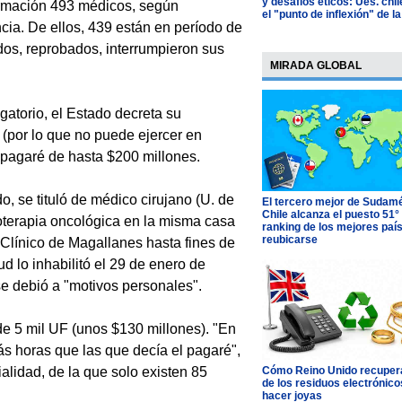
y desafíos éticos: Ues. chi
formación 493 médicos, según
el "punto de inflexión" de la
cia. De ellos, 439 están en período de
os, reprobados, interrumpieron sus
MIRADA GLOBAL
atorio, el Estado decreta su
 (por lo que no puede ejercer en
n pagaré de hasta $200 millones.
, se tituló de médico cirujano (U. de
El tercero mejor de Sudamé
Chile alcanza el puesto 51°
oterapia oncológica en la misma casa
ranking de los mejores paí
reubicarse
 Clínico de Magallanes hasta fines de
d lo inhabilitó el 29 de enero de
se debió a "motivos personales".
a de 5 mil UF (unos $130 millones). "En
s horas que las que decía el pagaré",
alidad, de la que solo existen 85
Cómo Reino Unido recupera
de los residuos electrónico
hacer joyas