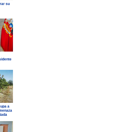
rar su
sidente
cupa a
amenaza
ntada