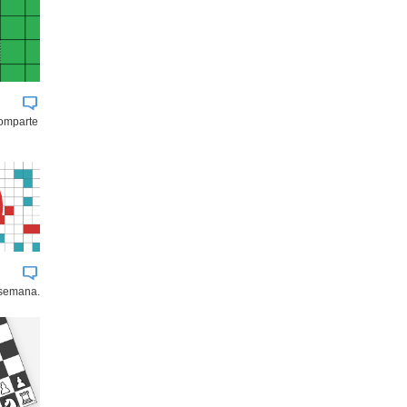
comparte
 semana.