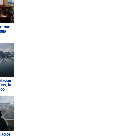
Premio
tula
plosión
ams, la
ndo
plagios