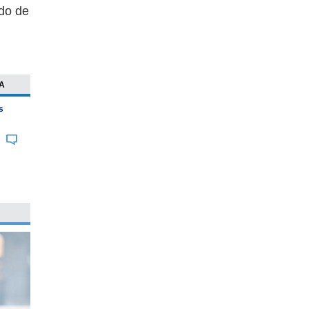
odo de
A
s