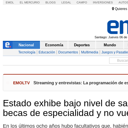
EMOL
EL MERCURIO
BLOGS
LEGAL
CAMPO
INVERSIONES
AUTO
Quieres 
Santiago: Jueves 06 de 
Nacional
Economía
Deportes
Mundo
Tecnología
Educación
Documentos
Multimedia
Juegos y Pasati
Streaming y entrevistas: La programación de es
EMOLTV
Estado exhibe bajo nivel de s
becas de especialidad y no vu
En los últimos ocho años hubo facultativos que, habié