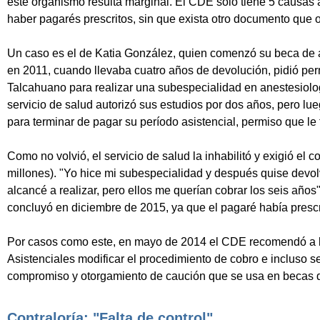
este organismo resulta marginal. El CDE solo tiene 5 causas a
haber pagarés prescritos, sin que exista otro documento que o
Un caso es el de Katia González, quien comenzó su beca de a
en 2011, cuando llevaba cuatro años de devolución, pidió per
Talcahuano para realizar una subespecialidad en anestesiolo
servicio de salud autorizó sus estudios por dos años, pero lue
para terminar de pagar su período asistencial, permiso que l
Como no volvió, el servicio de salud la inhabilitó y exigió el
millones). "Yo hice mi subespecialidad y después quise devol
alcancé a realizar, pero ellos me querían cobrar los seis años".
concluyó en diciembre de 2015, ya que el pagaré había prescrit
Por casos como este, en mayo de 2014 el CDE recomendó a 
Asistenciales modificar el procedimiento de cobro e incluso s
compromiso y otorgamiento de caución que se usa en becas de
Contraloría: "Falta de control"