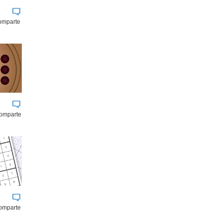
comparte
comparte
omparte