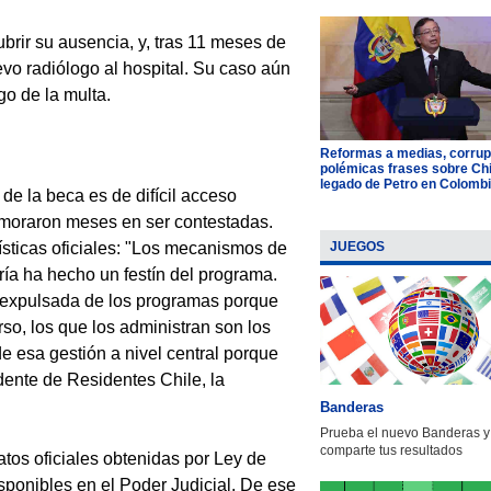
brir su ausencia, y, tras 11 meses de
vo radiólogo al hospital. Su caso aún
go de la multa.
Reformas a medias, corrup
polémicas frases sobre Chil
legado de Petro en Colomb
de la beca es de difícil acceso
demoraron meses en ser contestadas.
JUEGOS
dísticas oficiales: "Los mecanismos de
oría ha hecho un festín del programa.
e expulsada de los programas porque
so, los que los administran son los
de esa gestión a nivel central porque
dente de Residentes Chile, la
Banderas
Prueba el nuevo Banderas y
comparte tus resultados
atos oficiales obtenidas por Ley de
sponibles en el Poder Judicial. De ese