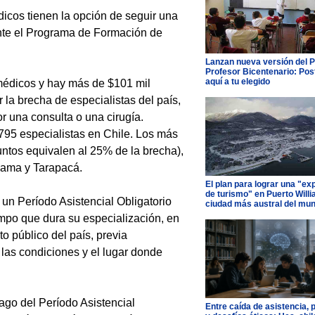
icos tienen la opción de seguir una
ante el Programa de Formación de
Lanzan nueva versión del 
Profesor Bicentenario: Pos
aquí a tu elegido
 médicos y hay más de $101 mil
la brecha de especialistas del país,
 una consulta o una cirugía.
.795 especialistas en Chile. Los más
untos equivalen al 25% de la brecha),
cama y Tarapacá.
El plan para lograr una "ex
de turismo" en Puerto Willi
 un Período Asistencial Obligatorio
ciudad más austral del mu
empo que dura su especialización, en
to público del país, previa
, las condiciones y el lugar donde
ago del Período Asistencial
Entre caída de asistencia, 