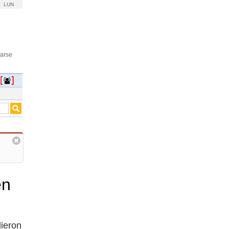
LUN
rarse
en
lieron