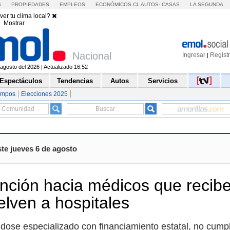
S
PROPIEDADES
EMPLEOS
ECONÓMICOS.CL
AUTOS
-
CASAS
LA SEGUNDA
ver tu clima local?
Mostrar
Nacional
Ingresar
Regist
|
agosto del 2026 | Actualizado 16:52
Espectáculos
Tendencias
Autos
Servicios
empos
Elecciones 2025
te jueves 6 de agosto
anción hacia médicos que recib
elven a hospitales
ndose especializado con financiamiento estatal, no cump