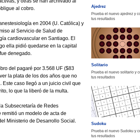
ctivas, y otras se han archivado al
Ajedrez
bligue al cobro.
Prueba el nuevo ajedrez y 
tus resultados
nestesiología en 2004 (U. Católica) y
miso al Servicio de Salud de
gía cardiovascular en Santiago. El
go ella pidió quedarse en la capital
e fue denegado.
Solitario
 cobro del pagaré por 3.568 UF ($83
Prueba el nuevo solitario y 
ver la plata de los dos años que no
tus resultados
 Este caso llegó a un juicio civil que
o, lo que la liberó de la multa.
la Subsecretaría de Redes
e remitió un modelo de acta de
l Ministerio de Desarrollo Social.
Sudoku
Prueba el nuevo Sudoku y c
tus resultados