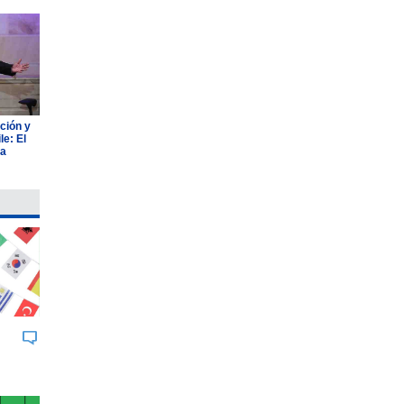
ción y
e: El
ia