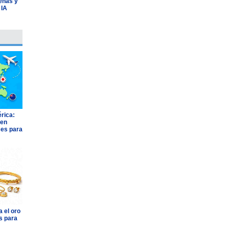
lenas y
 IA
rica:
 en
ses para
 el oro
s para