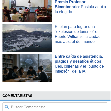
Premio Profesor
Bicentenario
: Postula aquí a
tu elegido
El plan para lograr una
"explosión de turismo" en
Puerto Williams, la ciudad
más austral del mundo
Entre caída de asistencia,
plagios y desafíos éticos
:
Ues. chilenas y el "punto de
inflexión" de la IA
COMENTARISTAS