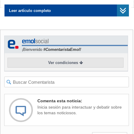
¿Encontraste algún error?
Avísanos
Para la postulación 2017, el Sistema Único de Admisión
Leer artículo completo
(SUA), que conforman 36 universidades, abrirá más de 84
mil vacantes. Con esta variada oferta, es fundamental
investigar con detención.
Tampoco se recomienda tener tu puntaje de la PSU para
¡Bienvenido
#ComentaristaEmol!
decidir tu futuro vocacional, ya que es un proceso largo de
mucha reflexión y conocimiento propio.
Ver condiciones
ALGUNOS CONSEJOS
Según el sitio web MiFuturo, estas son algunas de las
recomendaciones a seguir al momento de definir la carrera
que seguirás:
Comenta esta noticia:
Inicia sesión para interactuar y debatir sobre
-
Determina tus gustos:
Lo primero que se recomienda
los temas noticiosos.
es determinar cuáles son tus intereses. Tus preferencias
diarias dicen mucho de lo que quieras hacer en un futuro y
lo que haces en tu tiempo libre también.