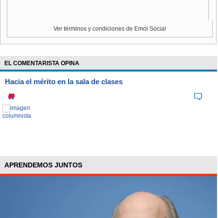
23
23
22
22
21
21
20
20
20
Ver términos y condiciones de Emol Social
12
12
11
11
8
8
7
7
5
5
4
4
4
4
3
3
EL COMENTARISTA OPINA
0
Hacia el mérito en la sala de clases
2010
2011
2012
2013
2014
2015
2016
2017*
*Información hasta el 1 de octubre |
Fuente:
Servicio de
Registro Civil e Identificación
APRENDEMOS JUNTOS