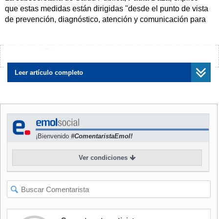
que estas medidas están dirigidas "desde el punto de vista
de prevención, diagnóstico, atención y comunicación para
enfrentar los nuevos desafíos que vamos a tener".
NOTICIAS
RELACIONADAS
¿Encontraste algún error?
Avísanos
Leer artículo completo
Minsal explica cómo afecta a
OMS asegura que el
Chile la decisión de la OMS
coronavirus "puede ser
¡Bienvenido
#ComentaristaEmol!
de considerar pandemia al
caracterizado como una
coronavirus
pandemia"
Ver condiciones
Además, comentó que "este consejo va a funcionar