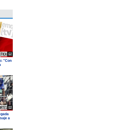
o: "Con
a
legada
saje a