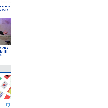
 el oro
s para
ción y
e: El
ia