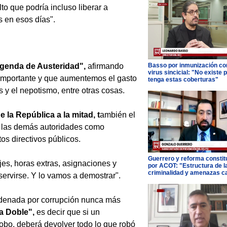
to que podría incluso liberar a
 en esos días".
genda de Austeridad",
afirmando
Basso por inmunización con
virus sincicial: "No existe 
 importante y que aumentemos el gasto
tenga estas coberturas"
s y el nepotismo, entre otras cosas.
e la República a la mitad, t
ambién el
a las demás autoridades como
tos directivos públicos.
Guerrero y reforma constit
jes, horas extras, asignaciones y
por ACOT: "Estructura de l
criminalidad y amenazas c
servirse. Y lo vamos a demostrar".
ndenada por corrupción nunca más
a Doble",
es decir que si un
robo, deberá devolver todo lo que robó