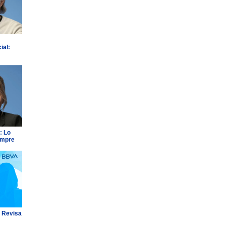
ial:
: Lo
empre
: Revisa