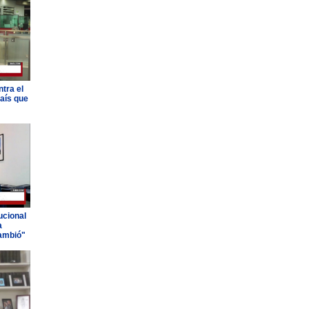
tra el
país que
ucional
a
ambió"