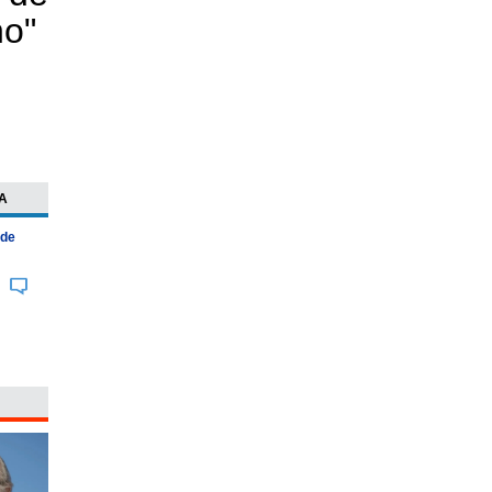
no"
A
 de