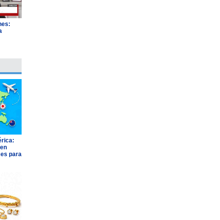
nes:
a
"
rica:
 en
ses para