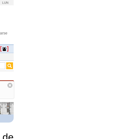
LUN
rarse
n de