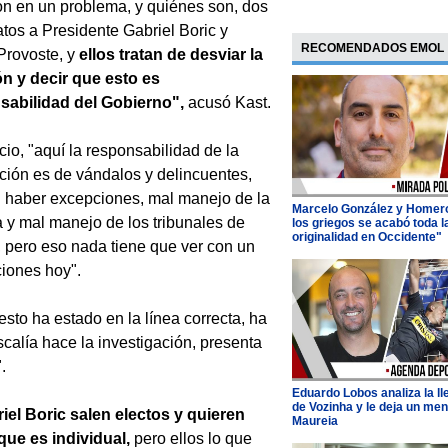
on en un problema, y quiénes son, dos
tos a Presidente Gabriel Boric y
RECOMENDADOS EMOL
Provoste, y
ellos tratan de desviar la
ón y decir que esto es
sabilidad del Gobierno",
acusó Kast.
icio, "aquí la responsabilidad de la
ción es de vándalos y delincuentes,
 haber excepciones, mal manejo de la
Marcelo González y Homer
a y mal manejo de los tribunales de
los griegos se acabó toda l
originalidad en Occidente"
a, pero eso nada tiene que ver con un
ciones hoy".
esto ha estado en la línea correcta, ha
scalía hace la investigación, presenta
.
Eduardo Lobos analiza la l
de Vozinha y le deja un men
iel Boric salen electos y quieren
Maureia
 que es individual,
pero ellos lo que