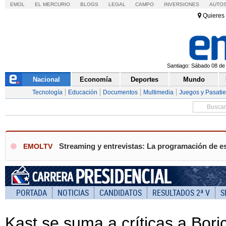
EMOL
EL MERCURIO
BLOGS
LEGAL
CAMPO
INVERSIONES
AUTO
Quieres 
Santiago: Sábado 08 de 
Nacional
Economía
Deportes
Mundo
Tecnología
Educación
Documentos
Multimedia
Juegos y Pasati
Streaming y entrevistas: La programación de e
EMOLTV
PORTADA
NOTICIAS
CANDIDATOS
RESULTADOS 2ª V
S
Kast se suma a críticas a Boric