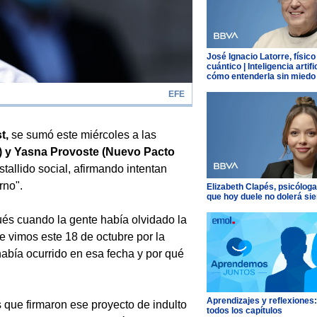
José Ignacio Latorre, físico
cuántico | Inteligencia artific
cómo entenderla sin miedo
EFE
t,
se sumó este miércoles a las
) y Yasna Provoste (Nuevo Pacto
tallido social, afirmando intentan
rno".
Elizabeth Clapés, psicóloga
que hoy duele no dolerá si
ués cuando la gente había olvidado la
e vimos este 18 de octubre por la
 había ocurrido en esa fecha y por qué
Aprendizajes y reflexiones
s que firmaron ese proyecto de indulto
todos los capítulos