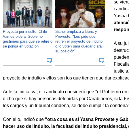
se vier
candida
Yasna 
atenci
respon
Proyecto por indulto: Chile
Sichel emplaza a Boric y
Vamos pide al Gobierno
Provoste: "Les pido que
gestiones para que se retire o
retiren el proyecto de indulto
A su ju
se ponga en votación
o lo voten para quedar clara
destruc
su posición"
pueden
Fiscalí
justici
proyecto de indulto y ellos son los que tienen que dar explica
Ante la iniciativa, el candidato consideró que "el Gobierno en 
dicho que si hay personas detenidas por Carabineros, si la Fi
los cargos y un tribunal condena, se debe cumplir la condena"
Con ello, indicó que
"otra cosa es si Yasna Provoste y Gabr
hacer uso del indulto, la facultad del indulto presidencial,