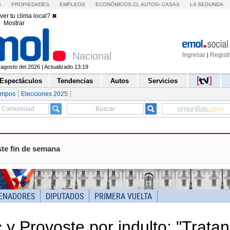
S
PROPIEDADES
EMPLEOS
ECONÓMICOS.CL
AUTOS
-
CASAS
LA SEGUNDA
ver tu clima local?
Mostrar
Nacional
Ingresar
Regist
|
agosto del 2026 | Actualizado 13:19
Espectáculos
Tendencias
Autos
Servicios
empos
Elecciones 2025
ste fin de semana
ENADORES
DIPUTADOS
PRIMERA VUELTA
 y Provoste por indulto: "Trata