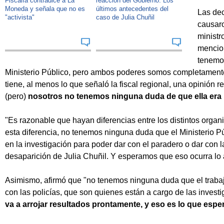
Fiscalía contradice a La
reacción del Gobierno: Los
Moneda y señala que no es
últimos antecedentes del
Las dec
"activista"
caso de Julia Chuñil
causaro
ministr
mencion
tenemos
Ministerio Público, pero ambos poderes somos completamente
tiene, al menos lo que señaló la fiscal regional, una opinión r
(pero)
nosotros no tenemos ninguna duda de que ella era
"Es razonable que hayan diferencias entre los distintos orga
esta diferencia, no tenemos ninguna duda que el Ministerio Pú
en la investigación para poder dar con el paradero o dar con 
desaparición de Julia Chuñil. Y esperamos que eso ocurra lo 
Asimismo, afirmó que "no tenemos ninguna duda que el trabajo
con las policías, que son quienes están a cargo de las invest
va a arrojar resultados prontamente, y eso es lo que es