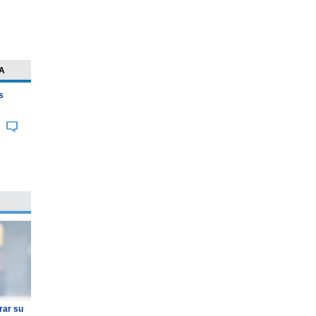
A
s
rar su