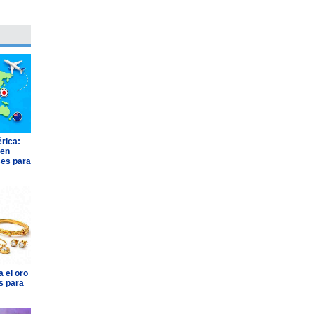
rica:
 en
ses para
 el oro
s para