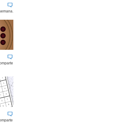
 semana.
comparte
omparte
BUK
JOHNSON & JOHNSON
AGROSUPE