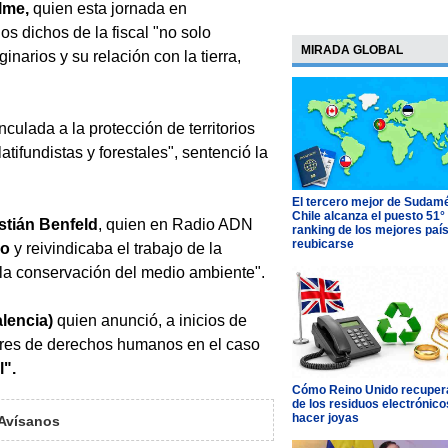
lme,
quien esta jornada en
 dichos de la fiscal "no solo
MIRADA GLOBAL
inarios y su relación con la tierra,
nculada a la protección de territorios
atifundistas y forestales", sentenció la
El tercero mejor de Sudamé
Chile alcanza el puesto 51°
tián Benfeld
, quien en Radio ADN
ranking de los mejores paí
reubicarse
vo
y reivindicaba el trabajo de la
a conservación del medio ambiente".
alencia)
quien anunció, a inicios de
sores de derechos humanos en el caso
l".
Cómo Reino Unido recupera
de los residuos electrónico
hacer joyas
Avísanos