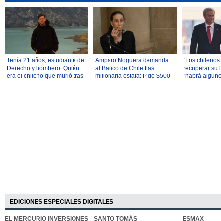
Tenía 21 años, estudiante de
Amparo Noguera demanda
"Los chilenos
Derecho y bombero: Quién
al Banco de Chile tras
recuperar su l
era el chileno que murió tras
millonaria estafa: Pide $500
"habrá algun
caída en la montaña más alta
millones
oponerse": La
de Perú
discurso de K
EDICIONES ESPECIALES DIGITALES
EL MERCURIO INVERSIONES
SANTO TOMÁS
ESMAX