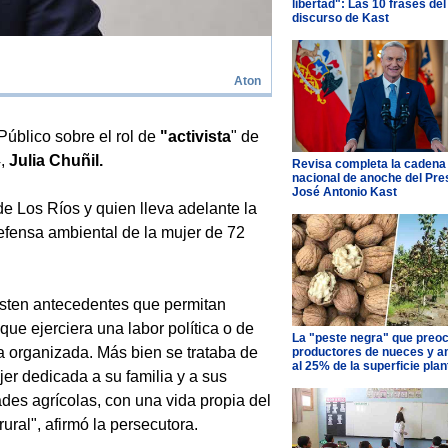
libertad": Las 10 frases del
discurso de Kast
Aton
Público sobre el rol de
"activista
" de
4,
Julia Chuñil.
Revisa completa la cadena
nacional de anoche del Pre
José Antonio Kast
e Los Ríos y quien lleva adelante la
defensa ambiental de la mujer de 72
sten antecedentes que permitan
 que ejerciera una labor política o de
La "peste negra" que preo
ta organizada. Más bien se trataba de
productores de nueces y 
al 25% de la superficie pla
er dedicada a su familia y a sus
ades agrícolas, con una vida propia del
rural", afirmó la persecutora.