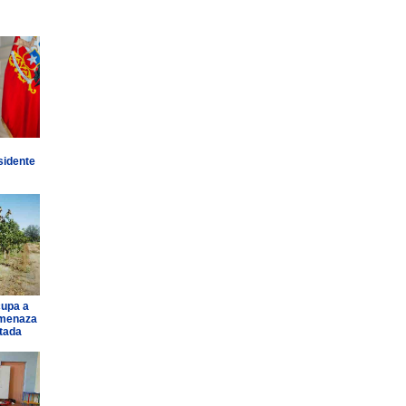
sidente
cupa a
amenaza
ntada