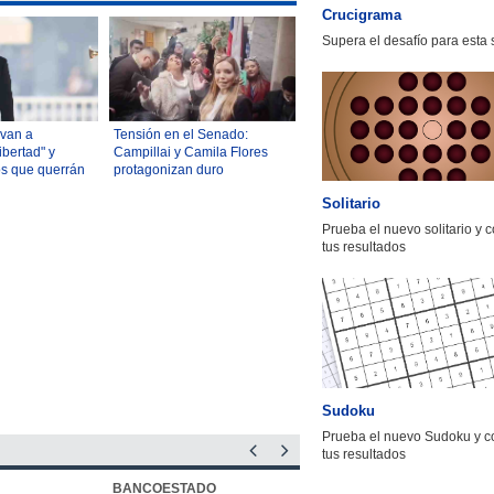
Crucigrama
Supera el desafío para esta
 van a
Tensión en el Senado:
ibertad" y
Campillai y Camila Flores
os que querrán
protagonizan duro
s 10 frases del
enfrentamiento tras debate
Solitario
ast
por indultos a uniformados
Prueba el nuevo solitario y 
tus resultados
Sudoku
Prueba el nuevo Sudoku y c
tus resultados
BANCOESTADO
OTIC CCHC