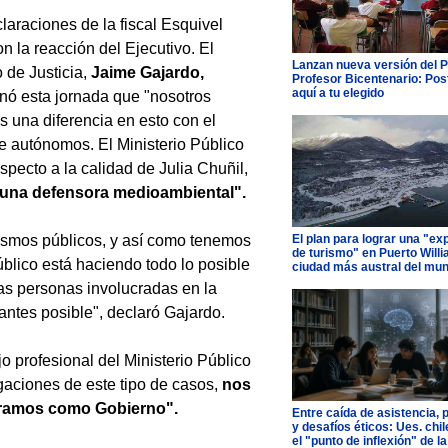
laraciones de la fiscal Esquivel
n la reacción del Ejecutivo. El
Lanzan nueva versión del 
o de Justicia,
Jaime Gajardo,
Profesor Bicentenario: Pos
aquí a tu elegido
ó esta jornada que "nosotros
 una diferencia en esto con el
 autónomos. El Ministerio Público
especto a la calidad de Julia Chuñil,
 una defensora medioambiental".
nismos públicos, y así como tenemos
El plan para lograr una "ex
de turismo" en Puerto Willi
blico está haciendo todo lo posible
ciudad más austral del mu
las personas involucradas en la
antes posible", declaró Gajardo.
 profesional del Ministerio Público
igaciones de este tipo de casos,
nos
peramos como Gobierno".
Entre caída de asistencia, 
y desafíos éticos: Ues. chi
el "punto de inflexión" de la