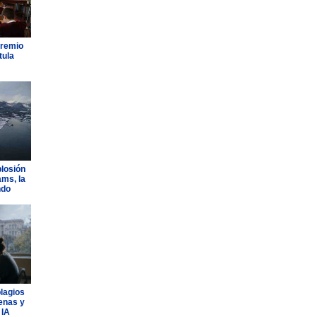
Premio
tula
plosión
ams, la
ndo
plagios
lenas y
 IA