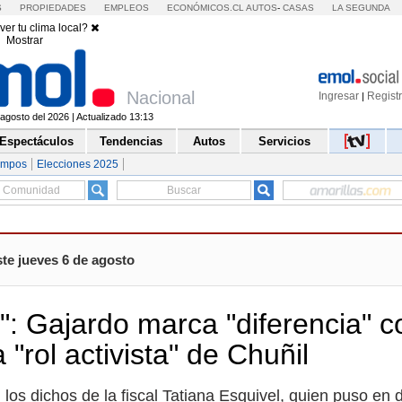
S
PROPIEDADES
EMPLEOS
ECONÓMICOS.CL
AUTOS
-
CASAS
LA SEGUNDA
ver tu clima local?
Mostrar
Nacional
Ingresar
Regist
|
agosto del 2026 | Actualizado 13:13
Espectáculos
Tendencias
Autos
Servicios
empos
Elecciones 2025
te jueves 6 de agosto
: Gajardo marca "diferencia" c
 "rol activista" de Chuñil
 los dichos de la fiscal Tatiana Esquivel, quien puso en