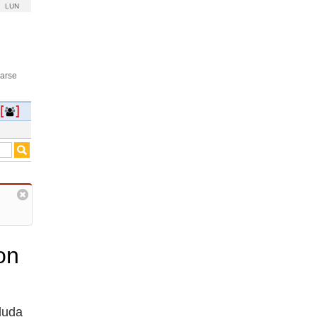
LUN
rarse
on
 duda