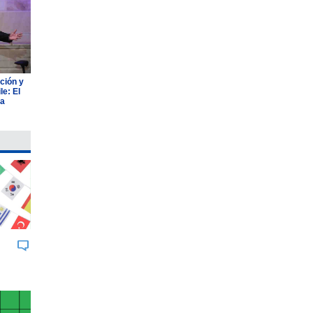
ción y
e: El
ia