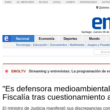
EMOL
EL MERCURIO
BLOGS
LEGAL
CAMPO
INVERSIONES
AUTO
Quieres 
Santiago: Jueves 06 de 
Nacional
Economía
Deportes
Mundo
Tecnología
Educación
Documentos
Multimedia
Juegos y Pasati
Streaming y entrevistas: La programación de es
EMOLTV
"Es defensora medioambiental"
Fiscalía tras cuestionamiento a
El ministro de Justicia manifestó sus discrepancias con