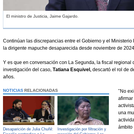
El ministro de Justicia, Jaime Gajardo.
Continúan las discrepancias entre el Gobierno y el Ministerio 
la dirigente mapuche desaparecida desde noviembre de 202
Y es que en conversación con La Segunda, la fiscal regional d
investigación del caso,
Tatiana Esquivel,
descartó el rol de 
años.
NOTICIAS
RELACIONADAS
"No exi
afirmar
activis
una muj
activid
ámbito 
Desaparición de Julia Chuñil:
Investigación por filtración y