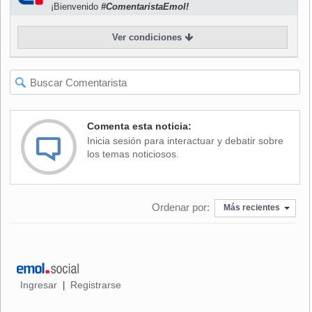
¡Bienvenido
#ComentaristaEmol!
Valeria Ambrosio, la representante en Chile de ONU
Ver condiciones
Mujeres (la secretaría que encabeza Michelle Bachelet)
asegura que este convenio es un gran paso para las
mujeres, y que además revela que Chile ha dado pasos
sustantivos, porque muchas de sus resoluciones ya son
parte de nuestra legislación.
Comenta esta noticia:
Inicia sesión para interactuar y debatir sobre
Dentro de las normas mínimas establecidas en el convenio
los temas noticiosos.
198 están la protección efectiva contra todas las formas de
abuso, acoso y violencia; información comprensible sobre
los términos y condiciones del empleo; aplicación de edad
Ordenar por:
Más recientes
mínima; respeto a su privacidad a quienes trabajan puertas
adentro; y el reglamento de la operación de las agencias de
empleo privadas.
Ingresar
Registrarse
|
Valeria Ambrosio afirma que en Chile, la situación de las
trabajadoras de casa particular está ajena a la agenda por