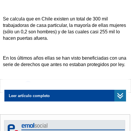
Se calcula que en Chile existen un total de 300 mil
trabajadoras de casa particular, la mayoría de ellas mujeres
(sólo un 0,2 son hombres) y de las cuales casi 255 mil lo
hacen puertas afuera.
En los últimos años ellas se han visto beneficiadas con una
serie de derechos que antes no estaban protegidos por ley.
Es así como adquirieron el fuero maternal, el ingreso
mínimo y los feriados irrenunciables.
¿Encontraste algún error?
Avísanos
Leer artículo completo
Hoy el panorama se ve promisorio de ratificarse en Chile el
convenio 198 y la recomendación 201 que la Organización
Internacional del Trabajo, con sede en Ginebra, acaba de
aprobar y que establece el marco de derechos que deben
proteger a estas trabajadoras.