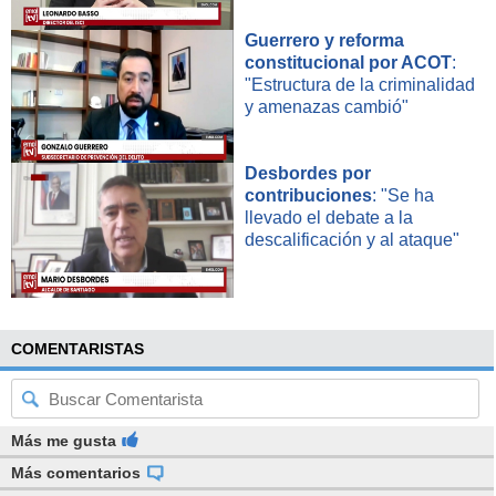
para educar a las mujeres en la defensa de sus derechos,
porque sabemos que es difícil ir a la Dirección del Trabajo
Guerrero y reforma
por falta de información y por temor”.
constitucional por ACOT
:
"Estructura de la criminalidad
y amenazas cambió"
Desbordes por
contribuciones
: "Se ha
llevado el debate a la
descalificación y al ataque"
COMENTARISTAS
Más me gusta
Más comentarios