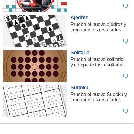
98
Tabalí Valle de Limarí Payen 2018
99
Valdivieso Valle Central Caballo Loco Number Eighteen
Ajedrez
Prueba el nuevo ajedrez y
100
Valle Secreto Alto Cachapoal Profundo 2018
comparte tus resultados
Fuente:
James Suckling Wine Ratings
Solitario
Prueba el nuevo solitario
y comparte tus resultados
Sudoku
Prueba el nuevo Sudoku y
comparte tus resultados