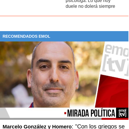
psicóloga: Lo que hoy
27
Lapostolle Carignan Valle de Maule Vigno Empedrado Old
duele no dolerá siempre
Vines Dry-farmed 2019
28
Odfjell Carignan Valle de Maule Vigno Old Vines Dry
Farmed 2016
29
Cono Sur Syrah Valle de San Antonio La Palma Block 25
Single Vineyard 2019
RECOMENDADOS EMOL
30
Ritual Chardonnay Valle de Casablanca Supertuga Block
2019
31
de Martino Malbec Carmenere Valle de Cachapoal Las
Cruces Old Vine Series 2018
32
Ritual Pinot Noir Valle de Casablanca Monster Block 2019
33
Los Vascos Valle de Colchagua Le Dix de Los Vascos
2017
34
Almaviva Puente Alto Epu 2018
35
Viña Tarapacá Carmenere Valle de Maipo Gran Reserva
2019
36
Concha Y Toro Syrah Buin Gravas Del Maipo 2019
37
Hacienda Araucano Valle de Lolol Clos de Lolol Single
: "Con los griegos se
Marcelo González y Homero
Vineyard 2019