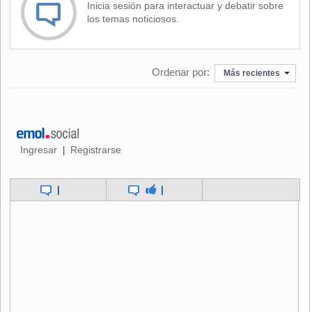
Inicia sesión para interactuar y debatir sobre
poda, según calendario biodinámico
, pasando por su
los temas noticiosos.
proceso de vinificación nativa, sin intervención ni
correcciones y un remontaje que se decide a diario por
degustación; y es embotellado en el mismo fundo que lo vio
Ordenar por:
nacer según calendario biodinámico".
Más recientes
En tanto, en el segundo lugar se ubica el vino
Purple Angel
Carmenere 2018
, de la viña Montes; y en el tercer lugar el
Viñedo Chadwick Cabernet Sauvignon 2019
.
(Ver
listado completo al final)
Ingresar
Registrarse
|
Este año por primera vez
fueron calificadas 1.088 botellas
|
|
de Chile
, la revisión más grande de vinos de América
Latina.
Ranking de los 100 mejores vinos chilenos
Pos.
Vino
1
Emiliana Valle de Colchagua Los Robles Estate Gê 2018
2
Montes Carmenere Petit Verdot Valle de Colchagua Purple