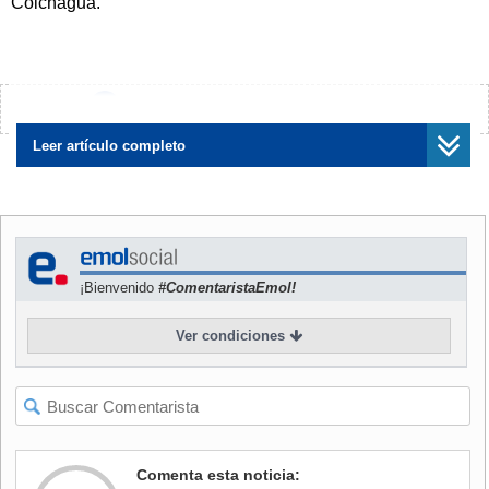
Colchagua.
En su nota de cata sobre Gê 2018, Suckling resalta que es
una "
mezcla de Syrah con Carmenere y Cabernet
Sauvignon, ofrece capa tras capa de fruta negra con
¿Encontraste algún error?
Avísanos
notas especiadas, picantes y carnosas
, combinadas con
una textura irresistiblemente aterciopelada y un final
Leer artículo completo
prolongado".
Al realizar el reconocimiento, el reconocido crítico
estadounidense
destaca, además, el creciente interés de
Chile en los productos orgánicos y la viticultura
¡Bienvenido
#ComentaristaEmol!
biodinámica
.
Ver condiciones
"Es un premio al esfuerzo y a
la perseverancia de creer
que, a través de este tipo de agricultura, se logra una
mejor calidad de las uvas
, y por ende, del vino", señaló el
gerente general de la viña, Cristián Rodríguez.
En tanto, Noelia Orts, enóloga de Emiliana, detalló el
Comenta esta noticia:
manejo especial que se le hace a este vino, "desde la