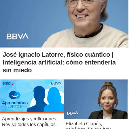
Reserve 2019
15
Neyen Malbec Valle de Colchagua Espíritu de Apalta
Limited Edition 2019
16
Hacienda Araucano Carmenere Valle de Colchagua Alka
2018
17
Emiliana Pinot Noir Valle de Casablanca Signos de Origen
El Rincon 2020
18
Neyen Valle de Colchagua Espíritu de Apalta 2018
José Ignacio Latorre, físico cuántico |
19
Vik Valle de Cachapoal La Piu Belle 2017
Inteligencia artificial: cómo entenderla
20
Aristos Valle de Cachapoal Duque D'a 2014
sin miedo
21
Almaviva Puente Alto 2019
22
P. S. Garcia Pinot Noir Valle de Casablanca 2018
23
Matetic Syrah Valle de San Antonio Corralillo 2017
24
Undurraga Syrah Valle de Leyda Terroir Hunter 2019
25
Massoc Frères Valle de Itata L’assemblage 2018
26
Matetic Pinot Noir Valle de Casablanca Eq Valle Hermoso
Aprendizajes y reflexiones:
Vineyard Limited Edition 2018
Elizabeth Clapés,
Revisa todos los capítulos