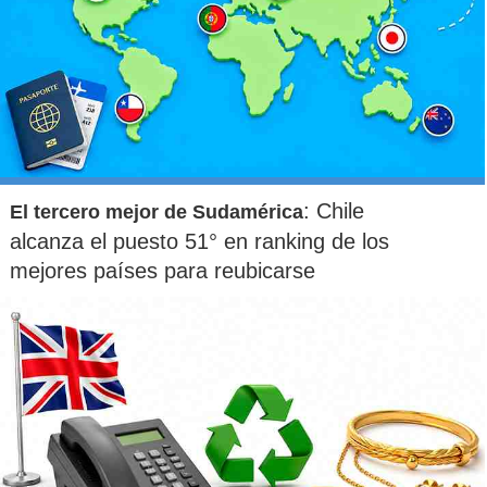
: Chile
El tercero mejor de Sudamérica
Infografía:
Michel Leiva M., Emol. |
Contenido:
Jose Manuel Vilches. |
Fuente:
alcanza el puesto 51° en ranking de los
Unesco, INJUV y Superintendencia de Educación. -
Recursos:
Flaticon y
Freepik (
)
Ver detalle
mejores países para reubicarse