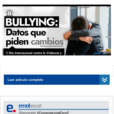
¿Encontraste algún error?
Avísanos
Leer artículo completo
¡Bienvenido
#ComentaristaEmol!