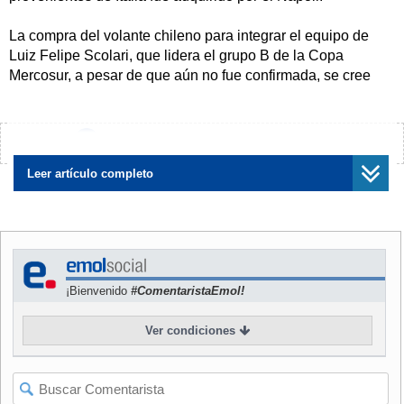
La compra del volante chileno para integrar el equipo de
Luiz Felipe Scolari, que lidera el grupo B de la Copa
Mercosur, a pesar de que aún no fue confirmada, se cree
que es para reemplazar a Sorín, quien al parecer fue
vendido por seis millones de dólares.
¿Encontraste algún error?
Avísanos
El empresario argentino Gustavo Mascardi, quien
representa a ambos jugadores, y además es dueño de la
Leer artículo completo
mitad del pase de Tello, por el que invirtió 1,5 millones de
dólares, no confirmó si la operación está hecha.
Según las mismas fuentes, Universidad de Chile no está de
acuerdo con los 2,5 millones de dólares ofrecidos por
¡Bienvenido
#ComentaristaEmol!
Cruzeiro y sus dirigentes aseguraron que "no vale menos
de cuatro millones de dólares".
Ver condiciones