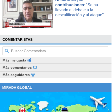
contribuciones
: "Se ha
llevado el debate a la
descalificación y al ataque"
COMENTARISTAS
Más me gusta
Más comentarios
Más seguidores
MIRADA GLOBAL