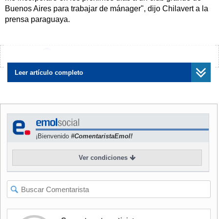
Buenos Aires para trabajar de mánager", dijo Chilavert a la
prensa paraguaya.
El guardameta se consagró como portero en el club
argentino Vélez Sarsfield, en el que militó durante nueve
¿Encontraste algún error?
Avísanos
años a partir de 1991 para luego ser transferido al Racing
de Estrasburgo, de Francia.
Leer artículo completo
"Este es el momento oportuno e indicado para retirarme.
Dejo la cancha siendo un campeón", agregó Chilavert,
quien se caracteriza tanto por su liderazgo como por su
carácter explosivo dentro y fuera del campo de juego.
¡Bienvenido
#ComentaristaEmol!
El portero fue capitán de la selección paraguaya que
Ver condiciones
clasificó a los dos últimos mundiales de Francia y Corea-
Japón, pero abandonó el equipo por un diferendo de
negocios con los dirigentes de la Asociación Paraguaya de
Fútbol.
Otra pelea con los dirigentes del Estrasburgo lo dejó fuera