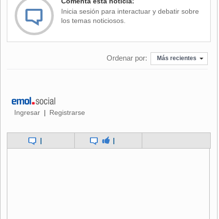
Comenta esta noticia:
del club francés el año pasado, tras lo cual permaneció
Inicia sesión para interactuar y debatir sobre
algunos meses sin equipo hasta que desembarcó en
los temas noticiosos.
Peñarol, uno de las escuadras más populares de Uruguay.
La Federación Internacional de Historia y Estadística lo
Ordenar por:
eligió dos veces mejor portero del mundo, en 1995 y 1997,
Más recientes
y anotó más de 50 tantos de tiros libre durante su carrera.
En Paraguay, Chilavert militó en el Sportivo Luqueño y
Guaraní. En 1985 fue transferido al argentino San Lorenzo y
tres años después al Zaragoza de España, donde jugó
Ingresar
Registrarse
|
hasta 1991 para luego regresar a Buenos Aires y sumarse
al plantel de Vélez.
|
|