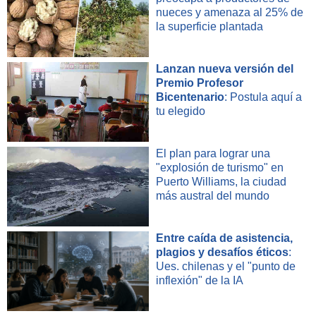
nueces y amenaza al 25% de
la superficie plantada
Lanzan nueva versión del
Premio Profesor
Bicentenario
: Postula aquí a
tu elegido
El plan para lograr una
"explosión de turismo" en
Puerto Williams, la ciudad
más austral del mundo
Entre caída de asistencia,
plagios y desafíos éticos
:
Ues. chilenas y el "punto de
inflexión" de la IA