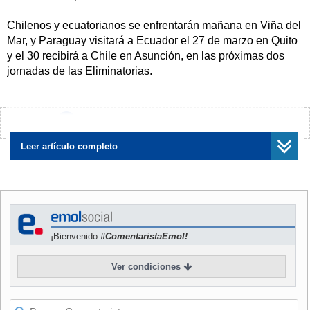
Chilenos y ecuatorianos se enfrentarán mañana en Viña del
Mar, y Paraguay visitará a Ecuador el 27 de marzo en Quito
y el 30 recibirá a Chile en Asunción, en las próximas dos
jornadas de las Eliminatorias.
La presencia de Ruiz en ese partido de entrenamiento fue
definida por el Departamento de Selección, que resolvió
¿Encontraste algún error?
Avísanos
además que el combinado albirrojo se entrene y pernocte
tres días en Lima, para viajar a la capital ecuatoriana sólo
Leer artículo completo
horas antes del partido con el equipo local.
Los directivos de la Asociación Paraguaya de Fútbol
resolvieron proceder de esa forma, debido a que en el
partido de la eliminatoria anterior la comitiva fue tratada de
¡Bienvenido
#ComentaristaEmol!
forma hostil por los aficionados ecuatorianos en los
alrededores del hotel donde se alojó.
Ver condiciones