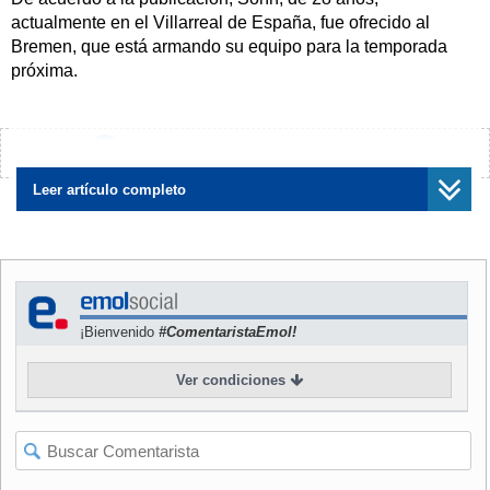
actualmente en el Villarreal de España, fue ofrecido al
Bremen, que está armando su equipo para la temporada
próxima.
Procedente del Argentinos Juniors de Buenos Aires, Sorín
jugó en Juventus y Lazio en Italia, en el Cruzeiro de Brasil y
¿Encontraste algún error?
Avísanos
París St. Germain de Francia y en el Barcelona español,
antes de recalar en el Villarreal.
Leer artículo completo
Con sus 58 partidos internacionales, Sorín tiene
experiencia necesaria y podría ser el hombre adecuado
para el costado izquierdo en el Bremen, apunta la
publicación.
¡Bienvenido
#ComentaristaEmol!
Ver condiciones