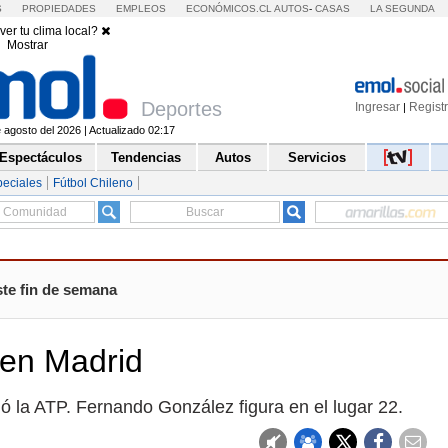
S
PROPIEDADES
EMPLEOS
ECONÓMICOS.CL
AUTOS
-
CASAS
LA SEGUNDA
ver tu clima local?
Mostrar
Deportes
Ingresar
Regist
|
agosto del 2026 | Actualizado 02:17
Espectáculos
Tendencias
Autos
Servicios
peciales
Fútbol Chileno
ste fin de semana
 en Madrid
mó la ATP. Fernando González figura en el lugar 22.