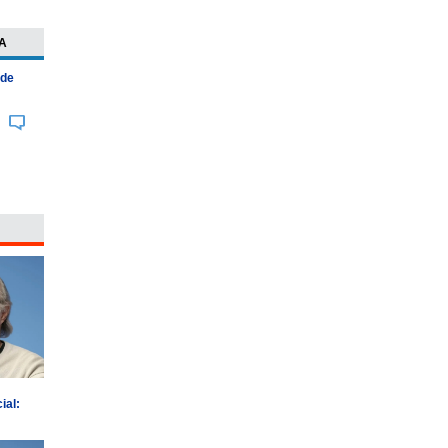
A
 de
ial: