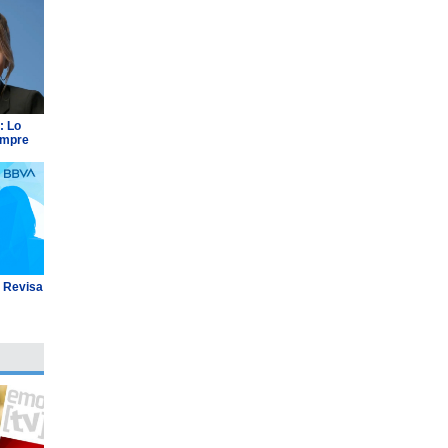
: Lo
empre
: Revisa