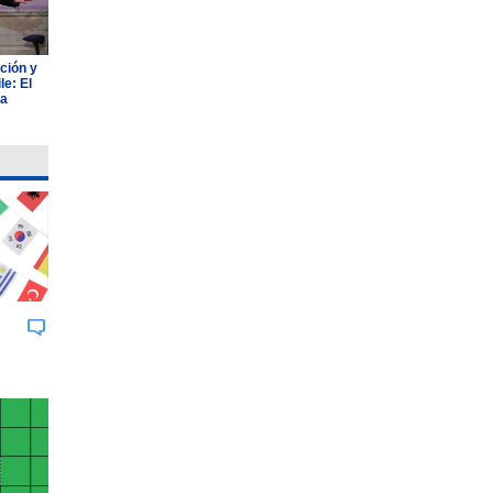
ción y
e: El
ia