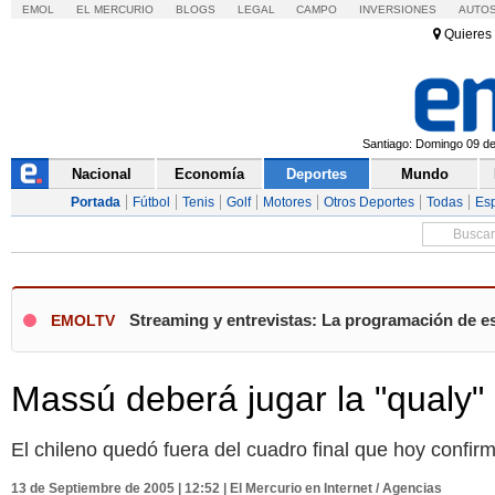
EMOL
EL MERCURIO
BLOGS
LEGAL
CAMPO
INVERSIONES
AUTO
Quieres 
Santiago: Domingo 09 de 
Nacional
Economía
Deportes
Mundo
Portada
Fútbol
Tenis
Golf
Motores
Otros Deportes
Todas
Es
Streaming y entrevistas: La programación de e
EMOLTV
Massú deberá jugar la "qualy"
El chileno quedó fuera del cuadro final que hoy confir
13 de Septiembre de 2005 | 12:52 | El Mercurio en Internet / Agencias