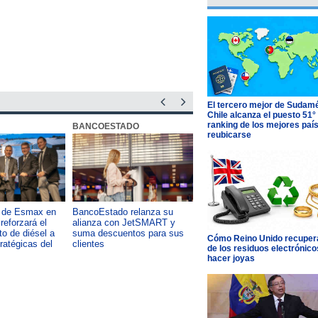
El tercero mejor de Sudamé
Chile alcanza el puesto 51°
ranking de los mejores paí
BANCOESTADO
OTIC CCHC
reubicarse
a de Esmax en
BancoEstado relanza su
Capacitación como foco del
reforzará el
alianza con JetSMART y
desarrollo país: OTIC de la
o de diésel a
suma descuentos para sus
CChC lanza podcast sobre e
Cómo Reino Unido recupera
tratégicas del
clientes
impacto de formar talento
de los residuos electrónico
hacer joyas