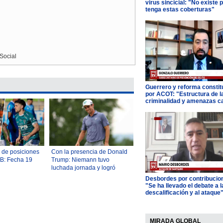
virus sincicial: "No existe 
tenga estas coberturas"
Social
Guerrero y reforma constit
por ACOT: "Estructura de l
criminalidad y amenazas c
a de posiciones
Con la presencia de Donald
 B: Fecha 19
Trump: Niemann tuvo
luchada jornada y logró
mantenerse como único líder
Desbordes por contribucio
del LIV Golf Nueva York
"Se ha llevado el debate a l
descalificación y al ataque
MIRADA GLOBAL