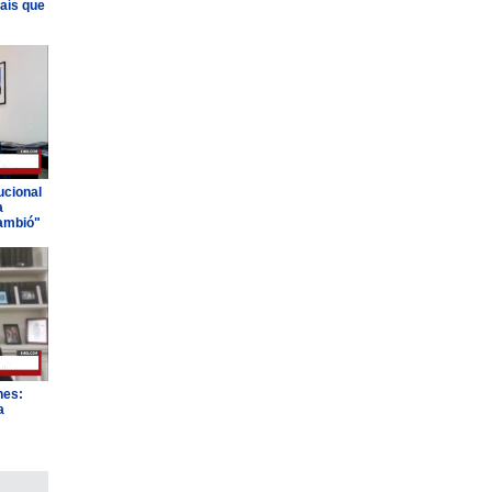
país que
ucional
a
ambió"
nes:
a
"