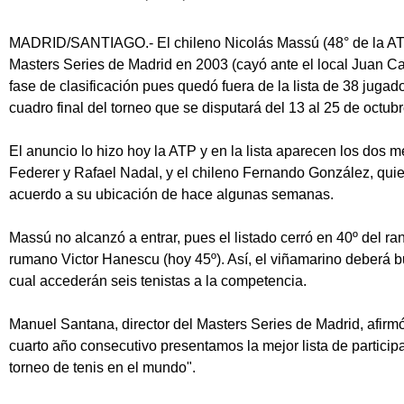
MADRID/SANTIAGO.- El chileno Nicolás Massú (48° de la ATP),
Masters Series de Madrid en 2003 (cayó ante el local Juan Car
fase de clasificación pues quedó fuera de la lista de 38 juga
cuadro final del torneo que se disputará del 13 al 25 de octubr
El anuncio lo hizo hoy la ATP y en la lista aparecen los dos 
Federer y Rafael Nadal, y el chileno Fernando González, qui
acuerdo a su ubicación de hace algunas semanas.
Massú no alcanzó a entrar, pues el listado cerró en 40º del r
rumano Victor Hanescu (hoy 45º). Así, el viñamarino deberá bu
cual accederán seis tenistas a la competencia.
Manuel Santana, director del Masters Series de Madrid, afir
cuarto año consecutivo presentamos la mejor lista de partici
torneo de tenis en el mundo".