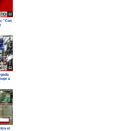
o: "Con
a
legada
saje a
tra el