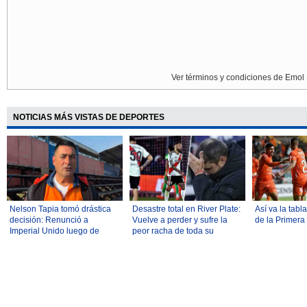
Ver términos y condiciones de Emol 
NOTICIAS MÁS VISTAS DE DEPORTES
Nelson Tapia tomó drástica
Desastre total en River Plate:
Así va la tabl
decisión: Renunció a
Vuelve a perder y sufre la
de la Primera
Imperial Unido luego de
peor racha de toda su
protagonizar un accidente
historia
vehicular