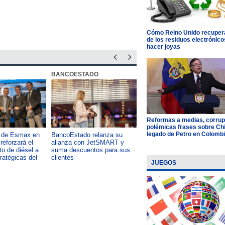
Cómo Reino Unido recupera
de los residuos electrónico
hacer joyas
BANCOESTADO
OTIC CCHC
Reformas a medias, corrup
polémicas frases sobre Chil
legado de Petro en Colomb
a de Esmax en
BancoEstado relanza su
Capacitación como foco del
reforzará el
alianza con JetSMART y
desarrollo país: OTIC de la
o de diésel a
suma descuentos para sus
CChC lanza podcast sobre e
tratégicas del
clientes
impacto de formar talento
JUEGOS