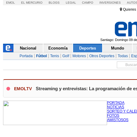
EMOL
EL MERCURIO
BLOGS
LEGAL
CAMPO
INVERSIONES
AUTO
Quieres 
Santiago: Domingo 09 de 
Nacional
Economía
Deportes
Mundo
Portada
Fútbol
Tenis
Golf
Motores
Otros Deportes
Todas
Esp
Streaming y entrevistas: La programación de e
EMOLTV
PORTADA
NOTICIAS
SORTEO Y CALE
FOTOS
AMISTOSOS