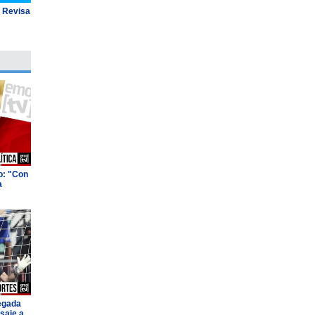
: Revisa
o: "Con
a
legada
saje a