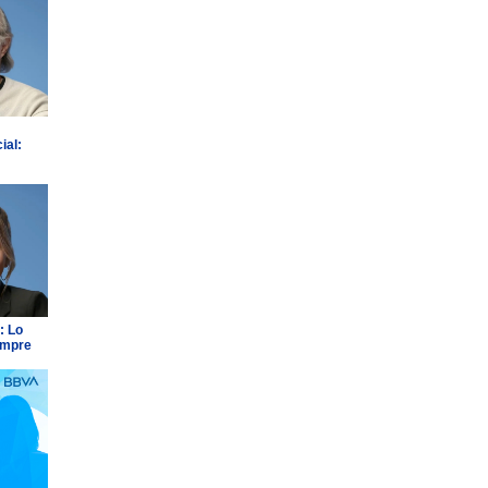
ial:
: Lo
empre