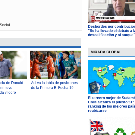
Social
Desbordes por contribucio
"Se ha llevado el debate a l
descalificación y al ataque
MIRADA GLOBAL
ncia de Donald
Así va la tabla de posiciones
nn tuvo
de la Primera B: Fecha 19
da y logró
omo único líder
El tercero mejor de Sudamé
Chile alcanza el puesto 51°
Nueva York
ranking de los mejores paí
reubicarse