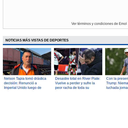
Ver términos y condiciones de Emol 
NOTICIAS MÁS VISTAS DE DEPORTES
Nelson Tapia tomó drástica
Desastre total en River Plate:
Con la prese
decisión: Renunció a
Vuelve a perder y sufre la
Trump: Niema
Imperial Unido luego de
peor racha de toda su
luchada jorna
protagonizar un accidente
historia
mantenerse c
vehicular
del LIV Golf 