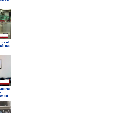
tra el
país que
ucional
a
ambió"