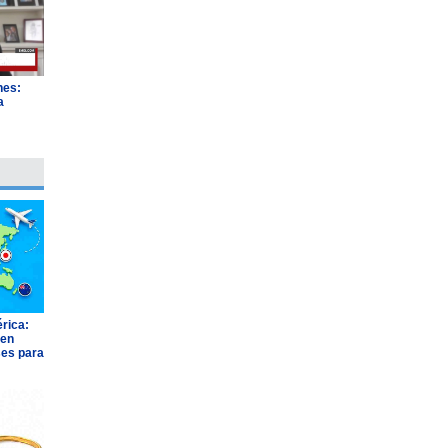
nes:
a
"
rica:
 en
ses para