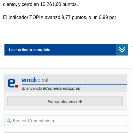
ciento, y cerró en 10.261,60 puntos.
El indicador TOPIX avanzó 9,77 puntos, o un 0,99 por
ciento, hasta 994,05 puntos, en el segundo día consecutivo
que el índice que agrupa todos los valores de la primera
sección cierra por debajo de los mil puntos.
¿Encontraste algún error?
Avísanos
El volumen de negociaciones fue de 586,28 millones de
Leer artículo completo
acciones, frente a los 675,34 millones de ayer. Los valores
en descenso superaron a aquellos en ascenso por 661
contra 652, mientras que 181 valores repitieron cotización.
El descenso de más de 400 puntos ayer en el Nikkei, que lo
¡Bienvenido
#ComentaristaEmol!
dejó al cierre en su peor nivel desde finales de febrero
pasado, se convirtió hoy en un incentivo de compras que
Ver condiciones
benefició los valores de casas de valores,
telecomunicaciones, alta tecnología e inmobiliarias.
La tendencia alcista del Nikkei, que hoy avanzó
temporalmente 250 puntos, se atribuyó además a la subida