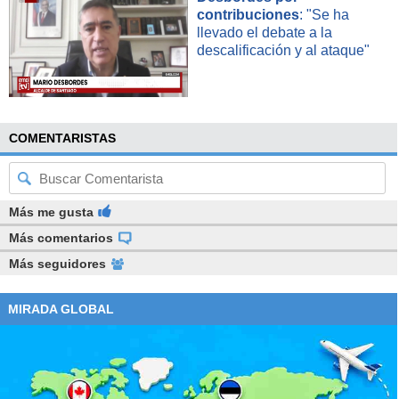
contribuciones
: "Se ha
llevado el debate a la
descalificación y al ataque"
COMENTARISTAS
Más me gusta
Más comentarios
Más seguidores
MIRADA GLOBAL