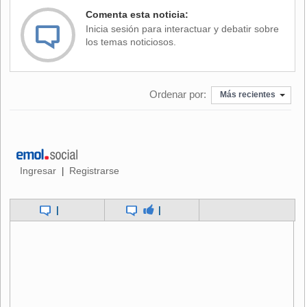
de Wall Street de ayer tras el fuerte descenso matinal
Comenta esta noticia:
provocado por el escándalo contable de la telefónica
Inicia sesión para interactuar y debatir sobre
estadounidense WorldCom.
los temas noticiosos.
Entre las firmas de alta tecnología destacaron los avances
de Sony (+3,79%), el valor más intercambiado del día,
Ordenar por:
además de Canon (+0,94%) y Kyocera (+2,8%).
Más recientes
En el sector del motor las alzas beneficiaron a Toyota
(+0,17%), Honda (+0,64%), Nissan (+1,75%) y Mazda
(+2,30%), mientras que Mitsubishi retrocedió un 0,95 por
ciento.
Ingresar
Registrarse
|
En la banca, la noticia de que algunas entidades japonesas
|
|
de primer orden se verán afectadas por la eventual quiebra
de WorldCom, no evitó ascensos en los grupos implicados
en créditos a la telefónica estadounidense como el
Mitsubishi Tokyo Financial (+1,30%), el Mizuho Holdings
(+0,79%) y el UFJ Holdings (+2,5%).