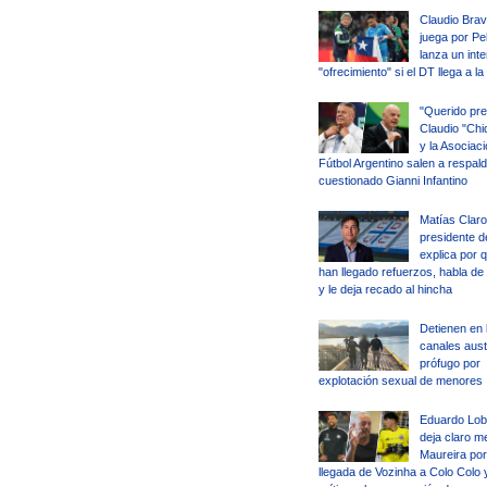
Claudio Brav
juega por Pel
lanza un int
"ofrecimiento" si el DT llega a la
"Querido pre
Claudio "Chi
y la Asociaci
Fútbol Argentino salen a respald
cuestionado Gianni Infantino
Matías Claro
presidente d
explica por 
han llegado refuerzos, habla de
y le deja recado al hincha
Detienen en 
canales aust
prófugo por
explotación sexual de menores
Eduardo Lob
deja claro m
Maureira por
llegada de Vozinha a Colo Colo 