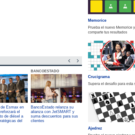
Memorice
Prueba el nuevo Memorice y
comparte tus resultados
BANCOESTADO
OTIC CCHC
Crucigrama
Supera el desafío para esta
a de Esmax en
BancoEstado relanza su
Capacitación como foco del
reforzará el
alianza con JetSMART y
desarrollo país: OTIC de la
o de diésel a
suma descuentos para sus
CChC lanza podcast sobre e
tratégicas del
clientes
impacto de formar talento
Ajedrez