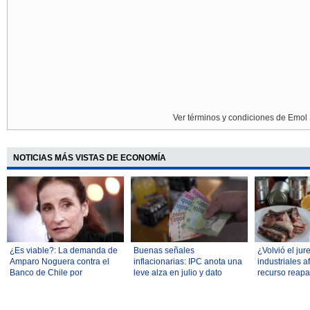
Ver términos y condiciones de Emol 
NOTICIAS MÁS VISTAS DE ECONOMÍA
¿Es viable?: La demanda de
Buenas señales
¿Volvió el ju
Amparo Noguera contra el
inflacionarias: IPC anota una
industriales a
Banco de Chile por
leve alza en julio y dato
recurso reapa
millonaria estafa abre debate
anual cae a 3,5%
Gobierno es 
legal