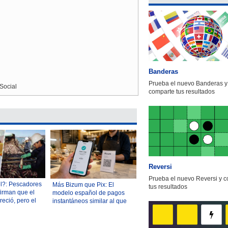
Banderas
Prueba el nuevo Banderas y
Social
comparte tus resultados
Reversi
Prueba el nuevo Reversi y 
rel?: Pescadores
Más Bizum que Pix: El
tus resultados
firman que el
modelo español de pagos
reció, pero el
instantáneos similar al que
más cauto
se explora en Chile