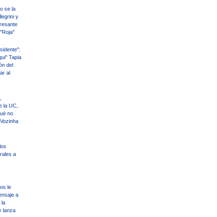
o se la
legrini y
eresante
 "Roja"
sidente":
qui" Tapia
ón del
ar al
,
e la UC,
qué no
 Vozinha
los
rales a
os le
ensaje a
 la
y lanza