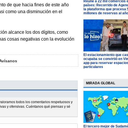
Reúne a 22 mil comercios 
nto de que hacia fines de este año
países: Recorrido de Agen
la plataforma que procesa 
asi como una disminución en el
millones de reservas al añ
ión alcance los dos dígitos, como
has cosas negativas con la evolución
El estacionamiento que cas
ocupaba se convirtió en Vim
Avísanos
app para reservar espacio
particulares
MIRADA GLOBAL
l valoramos todos los comentarios respetuosos y
ivas y ofensivas. Cuéntanos qué piensas y sé
El tercero mejor de Sudamé