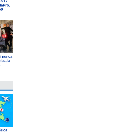
en 17
daPro,
50
o
i nunca
ba, la
s
rica: