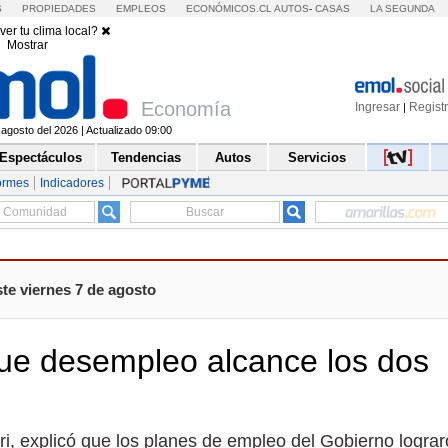
S
PROPIEDADES
EMPLEOS
ECONÓMICOS.CL
AUTOS
-
CASAS
LA SEGUNDA
ver tu clima local?
Mostrar
Economía
Ingresar
Regist
|
 agosto del 2026 | Actualizado 09:00
Espectáculos
Tendencias
Autos
Servicios
ormes
Indicadores
te viernes 7 de agosto
ue desempleo alcance los dos
ari, explicó que los planes de empleo del Gobierno logra