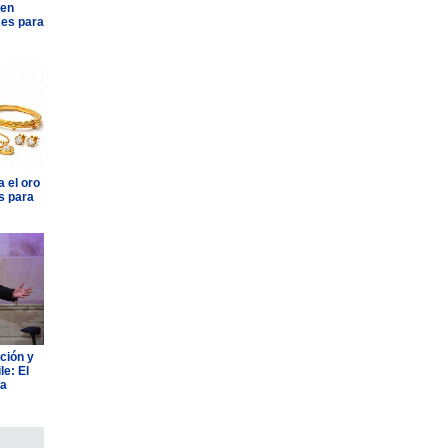
 en
ses para
 el oro
s para
ción y
e: El
ia