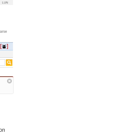
LUN
rarse
ron