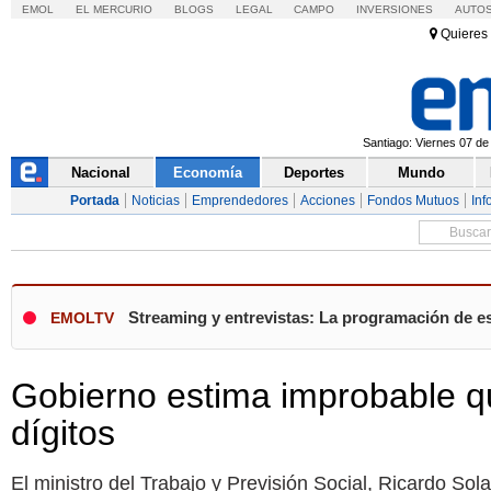
EMOL
EL MERCURIO
BLOGS
LEGAL
CAMPO
INVERSIONES
AUTO
Quieres 
Santiago: Viernes 07 de
Nacional
Economía
Deportes
Mundo
Portada
Noticias
Emprendedores
Acciones
Fondos Mutuos
Inf
Streaming y entrevistas: La programación de es
EMOLTV
Gobierno estima improbable q
dígitos
El ministro del Trabajo y Previsión Social, Ricardo Sol