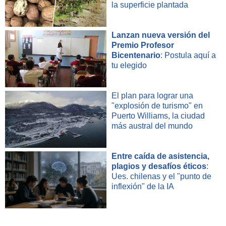
la superficie plantada
Lanzan nueva versión del
Premio Profesor
Bicentenario
: Postula aquí a
tu elegido
El plan para lograr una
"explosión de turismo" en
Puerto Williams, la ciudad
más austral del mundo
Entre caída de asistencia,
plagios y desafíos éticos
:
Ues. chilenas y el "punto de
inflexión" de la IA