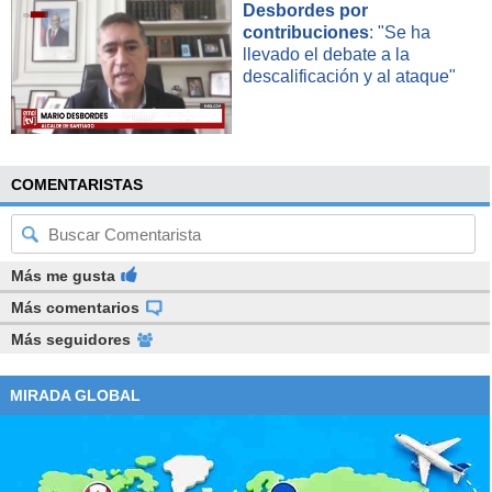
Desbordes por
contribuciones
: "Se ha
llevado el debate a la
descalificación y al ataque"
COMENTARISTAS
Más me gusta
Más comentarios
Más seguidores
MIRADA GLOBAL