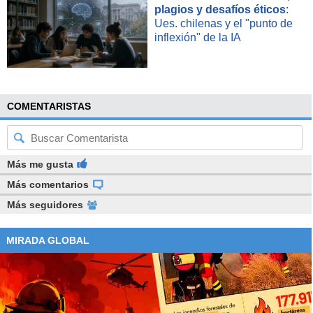
plagios y desafíos éticos
:
Ues. chilenas y el "punto de
inflexión" de la IA
COMENTARISTAS
Más me gusta
Más comentarios
Más seguidores
MIRADA GLOBAL