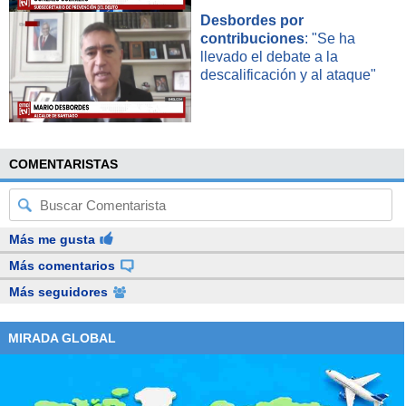
Desbordes por
contribuciones
: "Se ha
llevado el debate a la
descalificación y al ataque"
COMENTARISTAS
Más me gusta
Más comentarios
Más seguidores
MIRADA GLOBAL