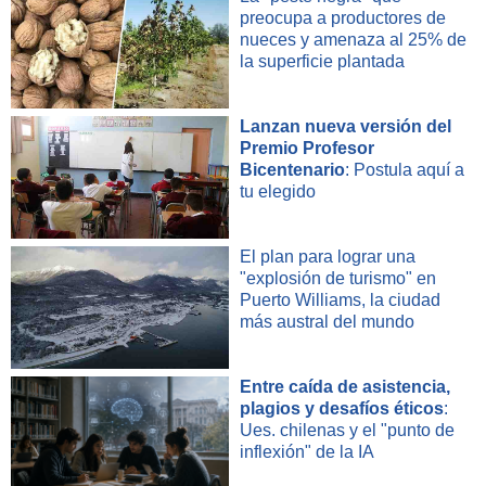
preocupa a productores de
nueces y amenaza al 25% de
la superficie plantada
Lanzan nueva versión del
Premio Profesor
Bicentenario
: Postula aquí a
tu elegido
El plan para lograr una
"explosión de turismo" en
Puerto Williams, la ciudad
más austral del mundo
Entre caída de asistencia,
plagios y desafíos éticos
:
Ues. chilenas y el "punto de
inflexión" de la IA