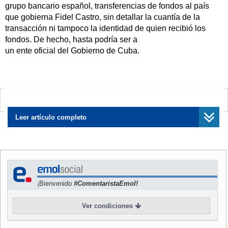
grupo bancario español, transferencias de fondos al país
que gobierna Fidel Castro, sin detallar la cuantía de la
transacción ni tampoco la identidad de quien recibió los
fondos. De hecho, hasta podría ser a
un ente oficial del Gobierno de Cuba.
Fue el propio gobierno de Estados Unidos quién detectó las
transferencias de fondos, iniciando de oficio el
procedimiento sancionador.
¿Encontraste algún error?
Avísanos
Continúe leyendo esta noticia
Leer artículo completo
¡Bienvenido
#ComentaristaEmol!
Ver condiciones