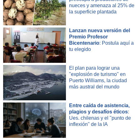
nueces y amenaza al 25% de
la superficie plantada
Lanzan nueva versión del
Premio Profesor
Bicentenario
: Postula aquí a
tu elegido
El plan para lograr una
"explosión de turismo" en
Puerto Williams, la ciudad
más austral del mundo
Entre caída de asistencia,
plagios y desafíos éticos
:
Ues. chilenas y el "punto de
inflexión" de la IA