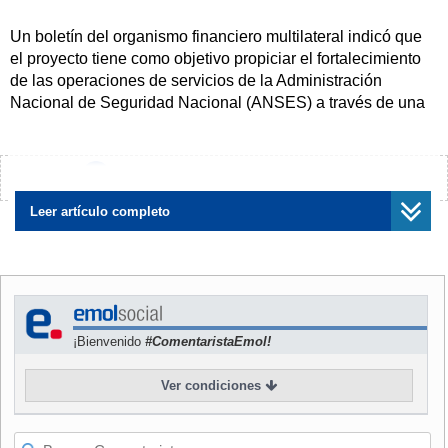
Un boletín del organismo financiero multilateral indicó que
el proyecto tiene como objetivo propiciar el fortalecimiento
de las operaciones de servicios de la Administración
Nacional de Seguridad Nacional (ANSES) a través de una
reestructuración institucional.
También promoverá la detección de errores, fraudes, los
¿Encontraste algún error?
Avísanos
cambios administrativos así como una mayor supervisión
interna y externa.
Leer artículo completo
El crédito fue concedido a un plazo de 15 años, con cinco
de gracia, señaló un boletín del Banco.
¡Bienvenido
#ComentaristaEmol!
Ver condiciones