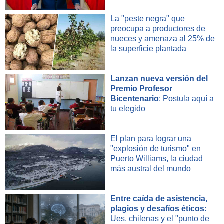
La "peste negra" que
Inversión cubana
preocupa a productores de
nueces y amenaza al 25% de
la superficie plantada
Hoy, sólo empresas administradas por el Estado están
autorizadas a formar emprendimientos con inversores
Lanzan nueva versión del
extranjeros. La nueva ley agrega además de las empresas
Premio Profesor
estatales, fincas privadas y cooperativas no agrícolas
Bicentenario
: Postula aquí a
autorizadas podrían formar empresas con inversores
tu elegido
extranjeros.
El plan para lograr una
Trabajo
"explosión de turismo" en
Puerto Williams, la ciudad
más austral del mundo
Las empresas mixtas y otras formas de asociación deben
contratar mano de obra a través de empresas estatales,
Entre caída de asistencia,
pagando los salarios acordados en moneda convertible. La
plagios y desafíos éticos
:
organización empleadora luego paga a los trabajadores
Ues. chilenas y el "punto de