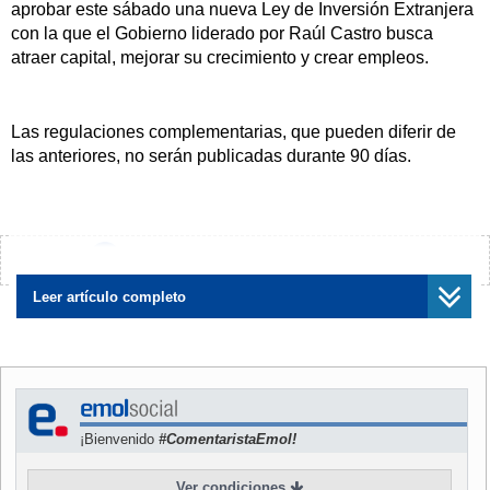
aprobar este sábado una nueva Ley de Inversión Extranjera
con la que el Gobierno liderado por Raúl Castro busca
atraer capital, mejorar su crecimiento y crear empleos.
Las regulaciones complementarias, que pueden diferir de
las anteriores, no serán publicadas durante 90 días.
A continuación se exponen algunas diferencias entre la ley
de 1995 que será derogada y la nueva propuesta, así como
¿Encontraste algún error?
Avísanos
un resumen de lo que permanecerá sin cambios.
Leer artículo completo
Negociación
En la actualidad las negociaciones con las autoridades
¡Bienvenido
#ComentaristaEmol!
cubanas requieren varios pasos sin límites de tiempo hasta
la llegada de un proyecto al Consejo de Estado y Consejo
Ver condiciones