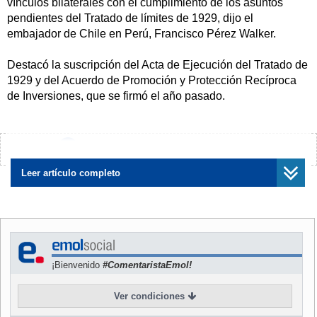
vínculos bilaterales con el cumplimiento de los asuntos
pendientes del Tratado de límites de 1929, dijo el
embajador de Chile en Perú, Francisco Pérez Walker.
Destacó la suscripción del Acta de Ejecución del Tratado de
1929 y del Acuerdo de Promoción y Protección Recíproca
de Inversiones, que se firmó el año pasado.
En noviembre de 1999, el presidente peruano, Alberto
Fujimori, realizó la primera visita de Estado a Chile y luego,
¿Encontraste algún error?
Avísanos
en febrero de ese año, el ex mandatario chileno, Eduardo
Frei, visitó Perú, lo cual demuestra una importante
Leer artículo completo
evolución de las relaciones, dijo.
Por otro lado, Pérez Walker precisó que las inversiones
chilenas en Perú ascienden a unos tres mil millones de
dólares desde 1992 hasta la fecha. "Siempre hay interés en
¡Bienvenido
#ComentaristaEmol!
ampliar el campo de inversiones en el Perú y hay muchos
proyectos nuevos".
Ver condiciones
En cuanto al intercambio comercial, dijo que en el primer