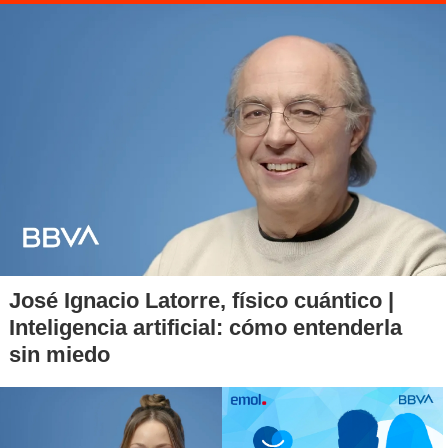
vez, el Comité de Frontera, creado durante la visita del
canciller peruano, Fernando de Trazegnies, a Arica, en
marzo último, y tiene el objetivo de fomentar un polo de
desarrollo en la zona fronteriza.
El Comité de Frontera está integrado por funcionarios de
los ministerios de Relaciones Exteriores y Migraciones, así
como por representantes del sector privado de los dos
países.
José Ignacio Latorre, físico cuántico |
Inteligencia artificial: cómo entenderla
sin miedo