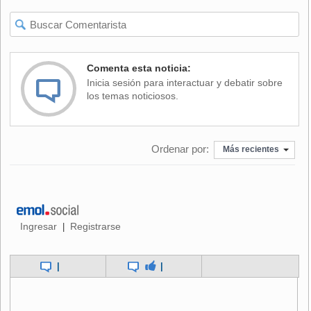
semestre del año se llegó a los 305 millones de dólares y
para fin de 2000 se prevé superar los 500 millones de
dólares.
Comenta esta noticia:
Las exportaciones peruanas a Chile en el primer semestre
Inicia sesión para interactuar y debatir sobre
del año alcanzaron los 128 millones de dólares, superior a
los temas noticiosos.
los 84 millones registrado en el mismo periodo de 1999,
mientras las ventas chilenas a Perú pasaron de 144 a 176
millones de dólares.
Ordenar por:
Más recientes
Perú vende a Chile aceite de pescado y aceite crudo de
petróleo, acero, zinc, ácido sulfúrico, redes de pesca y
plomo y otros productos, y compra a ese país, sobre todo,
minerales de cobre y concentrado, papel, jugos, aceite, uva,
fruta y vino.
Ingresar
Registrarse
|
Pérez Walker dijo que el aumento de las exportaciones
|
|
peruanas es una consecuencia del Acuerdo de
Complementación Económica (ACE), suscrito por ambos
países en junio de 1998, que otorga preferencias