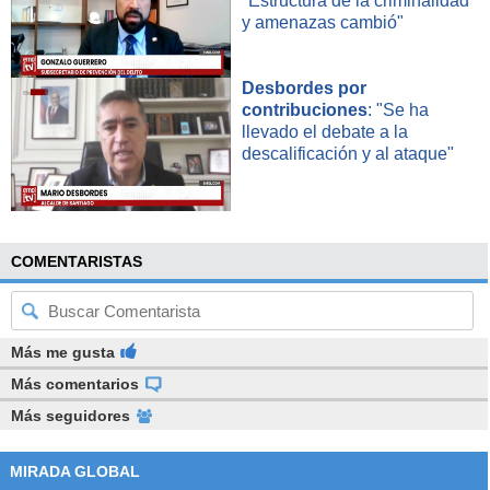
"Estructura de la criminalidad
y amenazas cambió"
Desbordes por
contribuciones
: "Se ha
llevado el debate a la
descalificación y al ataque"
COMENTARISTAS
Más me gusta
Más comentarios
Más seguidores
MIRADA GLOBAL