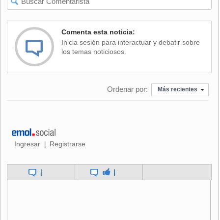
vocero del Ministerio de la Defensa de Gran Bretaña dijo
que "no podemos confirmar nada de eso".
Comenta esta noticia:
Funcionarios británicos continuaban las investigaciones en
Inicia sesión para interactuar y debatir sobre
el área, agregó.
los temas noticiosos.
Los restos del aparato, un Hércules de transporte, estaban
repartidos por una amplia zona, lo cual parece señalar una
Ordenar por:
explosión en el aire, dijo un funcionario militar
Más recientes
norteamericano en Irak. La nave cayó a 40 kilómetros al
noroeste de Bagdad.
Establecido luego de los atentados del 11 de septiembre
del 2001 en Estados Unidos, el Ansar al-Islam es uno de
Ingresar
Registrarse
|
los grupos extremistas más antiguos del país y se considera
que tiene lazos con la red terrorista Al Qaeda.
|
|
El secretario de Relaciones Exteriores de Gran Bretaña,
Jack Straw, dijo que el saldo de muertos representa "la
mayor pérdida de vidas británicas en servicio" desde que
soldados norteamericanos y del Reino Unido invadieron