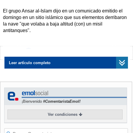
El grupo Ansar al-Islam dijo en un comunicado emitido el
domingo en un sitio islámico que sus elementos derribaron
la nave "que volaba a baja altitud (con) un misil
antitanques".
El avión se estrelló el domingo en ruta desde Bagdad al
poblado de Balad.
¿Encontraste algún error?
Avísanos
"Gracias a Dios, el avión fue derribado y un enorme
Leer artículo completo
incendio con nubes de humo negro fueron vistos alzándose
de la zona de la caída", dice la declaración.
Funcionarios militares británicos y estadounidenses no han
dicho cuáles consideran son las causas de la caída,
¡Bienvenido
#ComentaristaEmol!
ocurrida una media hora después del cierre de las casillas
donde los iraquíes participaron en sus primeros comicios
Ver condiciones
libres desde hace medio siglo.
Al ser consultado sobre las afirmaciones del Ansar, un