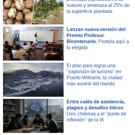
nueces y amenaza al 25% de
la superficie plantada
Lanzan nueva versión del
Premio Profesor
Bicentenario
: Postula aquí a
tu elegido
El plan para lograr una
"explosión de turismo" en
Puerto Williams, la ciudad
más austral del mundo
Entre caída de asistencia,
plagios y desafíos éticos
:
Ues. chilenas y el "punto de
inflexión" de la IA