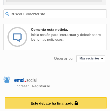
militares", recalcó el secretario general de la OTAN.
Ello es especialmente importante en una situación en la
que "tenemos una presencia mayor a lo largo de nuestras
Comenta esta noticia:
fronteras" de la Alianza, indicó Stoltenberg.
Inicia sesión para interactuar y debatir sobre
los temas noticiosos.
Recalcó que, para la OTAN, "es importante hacer todo lo
que pueda para evitar que los incidentes y la situación no
Ordenar por:
Más recientes
queden fuera de control" y, por ello, la Alianza Atlántica
procura ser transparente en todos sus ejercicios y sobre las
fechas y los lugares donde tendrán lugar.
Ingresar
Registrarse
Stoltenberg abordó con Lavrov los canales de
comunicación entre la OTAN y Moscú en lo que respecta a
lo militar.
Este debate ha finalizado.