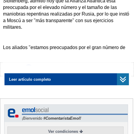
Stoltenberg, admitió hoy que la Alianza Atlántica está
preocupada por el elevado número y el tamaño de las
maniobras repentinas realizadas por Rusia, por lo que instó
a Moscú a ser "más transparente" con sus ejercicios
militares.
Los aliados "estamos preocupados por el gran número de
ejercicios sin aviso previo efectuados por Rusia porque ello
reduce la transparencia y la predictibilidad", señaló en una
breve declaración a los medios de comunicación
¿Encontraste algún error?
Avísanos
Stoltenberg, quien se reunió hoy en Bruselas con el titular
Leer artículo completo
ruso de Asuntos Exteriores, Serguei Lavrov, en los
márgenes del Comité de Ministros del Consejo de Europa.
"Los ejercicios repentinos, el número pero también el
tamaño de ellos, reducen la predictibilidad y la
¡Bienvenido
#ComentaristaEmol!
transparencia en nuestras fronteras y considero que
deberíamos tratar de cambiar esto, también con Rusia
Ver condiciones
siendo más transparente cuando se trata de sus actividades