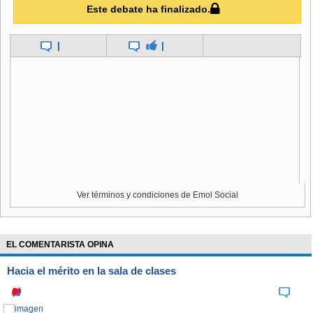
Este debate ha finalizado.
El empresario también es investigado en el Congreso
peruano. "No va a poder eludir la acción de la justicia. Es
un tema muy delicado. Belaunde está agravando su
|
|
situación", dijo a la radio RPP la parlamentaria Marisol
Pérez Tello, presidenta de la comisión que ve el caso.
El Tribunal Supremo de Justicia de Bolivia (TJB) había
decidido el 11 de mayo la extradición de Belaunde.
Belaunde se había declarado perseguido político del
Ver términos y condiciones de Emol Social
gobierno de su país, razón por la cual buscó refugio en
Bolivia, a donde llegó en diciembre.
EL COMENTARISTA OPINA
Prófugo de la justicia de Perú, Belaunde fue sometido a
Hacia el mérito en la sala de clases
prisión domiciliaria por la justicia boliviana mientras
resolvía el pedido de extradición de Lima presentado en
marzo último.