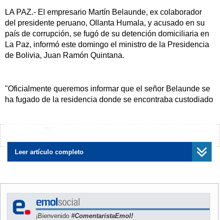
LA PAZ.- El empresario Martín Belaunde, ex colaborador
del presidente peruano, Ollanta Humala, y acusado en su
país de corrupción, se fugó de su detención domiciliaria en
La Paz, informó este domingo el ministro de la Presidencia
de Bolivia, Juan Ramón Quintana.
"Oficialmente queremos informar que el señor Belaunde se
ha fugado de la residencia donde se encontraba custodiado
por un equipo de policías", dijo Quintana en rueda de
prensa en la Casa de Gobierno.
¿Encontraste algún error?
Avísanos
Leer artículo completo
El "ciudadano peruano estaba a punto de ser extraditado a
Perú", recordó el ministro y agregó que Bolivia "asume la
responsabilidad como Estado" y que no será tolerante con
los responsables de la fuga.
¡Bienvenido
#ComentaristaEmol!