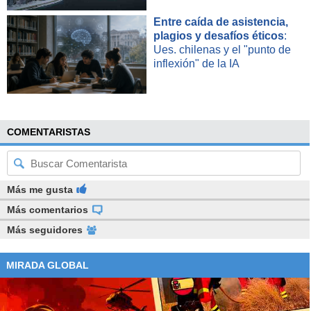
Entre caída de asistencia,
plagios y desafíos éticos
:
Ues. chilenas y el "punto de
inflexión" de la IA
COMENTARISTAS
Más me gusta
Más comentarios
Más seguidores
MIRADA GLOBAL