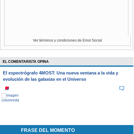
Durante todo el sábado los simpatizantes del gobierno
acompañaron una serie de actos conmemorativos del
triunfo electoral, entre ellos una marcha en Caracas.
Ver términos y condiciones de Emol Social
EL COMENTARISTA OPINA
El espectrógrafo 4MOST: Una nueva ventana a la vida y
evolución de las galaxias en el Universo
FRASE DEL MOMENTO