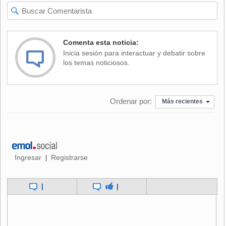
merece ser apoyado "por principios".
Rodríguez se retiró luego de varias piezas pero el público,
en el que predominaban jóvenes universitarios que
Comenta esta noticia:
ondeaban banderas de Cuba, insistieron en que regresara
Inicia sesión para interactuar y debatir sobre
al escenario.
los temas noticiosos.
Después de media hora, Rodríguez reaparecio y cantó tres
piezas más, incluyendo sus temas "Rabo dena", las cuales
Ordenar por:
fueron coreadas y aplaudidas por varios minutos.
Más recientes
Rodríguez encabezó una delegación cubana compuesta
por Carlos Varela y Amaury Pérez, quienes vinieron para
celebrar los cinco años del triunfo electoral de Chávez que
lo llevó al poder.
Ingresar
Registrarse
|
Chávez no asistió personalmente al concierto, pero envió
|
|
un mensaje de solidaridad a los artistas y a los presentes,
que también aplaudieron a las cantantes venezolanas
Cecilia Todd y Lilia Vera.