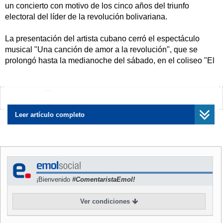
un concierto con motivo de los cinco años del triunfo
electoral del líder de la revolución bolivariana.
La presentación del artista cubano cerró el espectáculo
musical "Una canción de amor a la revolución", que se
prolongó hasta la medianoche del sábado, en el coliseo "El
Poliedro", en el suroeste de Caracas.
Rodríguez interpretó varias de sus temas clásicos de su
¿Encontraste algún error?
Avísanos
repetorio y una canción de su nuevo trabajo que habla de
ángeles y que menciona la destrucción de las torres
Leer artículo completo
gemelas de Nueva York en septiembre de 2001.
En un intermedio, el cantante hizo un "voto público de
esperanza" para Venezuela, aludiendo a los cambios
políticos que encabeza Chávez, un polémico Mandatario
¡Bienvenido
#ComentaristaEmol!
que está bajo amenaza de un referéndum revocatorio de su
mandato.
Ver condiciones
Anteriormente, el artista dijo que el gobierno de Chávez