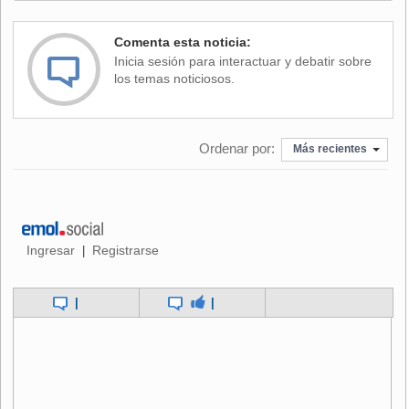
Yanni continuó con un show en el que no faltaron temas
Comenta esta noticia:
como "Dance with a stranger", "Desire", "Marching Seaton"
Inicia sesión para interactuar y debatir sobre
y "Witting attraction", entre otros.
los temas noticiosos.
Tras su paso por Argentina, donde mañana domingo tocará
nuevamente en el estadio Luna Park, el artista griego
Ordenar por:
continuará su gira en Brasil, donde tocará en San Pablo (21
Más recientes
y 22) y Rio de Janeiro (24), antes de hacerlo en Puerto Rico
(11 de noviembre) y República Dominica (13).
Ingresar
Registrarse
|
|
|