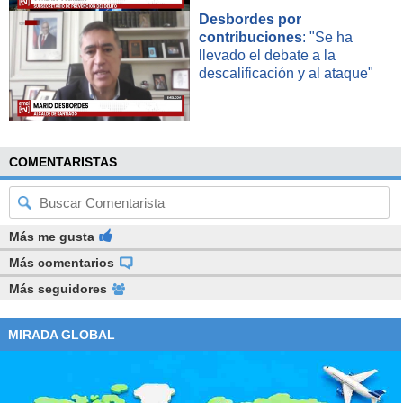
Desbordes por
contribuciones
: "Se ha
llevado el debate a la
descalificación y al ataque"
COMENTARISTAS
Más me gusta
Más comentarios
Más seguidores
MIRADA GLOBAL