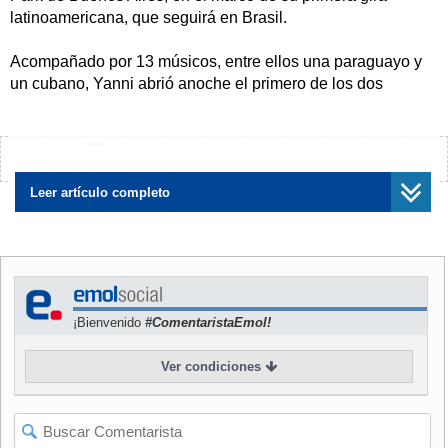
latinoamericana, que seguirá en Brasil.
Acompañado por 13 músicos, entre ellos una paraguayo y
un cubano, Yanni abrió anoche el primero de los dos
recitales programados en la capital argentina con el tema
"Santorini", seguido por "Enchantment" y "Key to
imagination".
¿Encontraste algún error?
Avísanos
En poco menos de dos horas, Yanni hizo un recorrido de
Leer artículo completo
las mejores canciones de sus más de 20 años de carrera,
incluidas aquellas de sus discos más vendidos como "If I
could tell you".
Considerado uno de los artistas más famosos de la música
¡Bienvenido
#ComentaristaEmol!
instrumental contemporánea, Yanni ganó 35 discos de
platino y oro en todo el mundo y sus videos y especiales
Ver condiciones
televisados fueron un éxito, como el célebre concierto "Live
at the Acrópolis" que posee varios récords históricos y
constituye el video musical más vendido de todos los
tiempos.