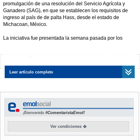
promulgación de una resolución del Servicio Agrícola y
Ganadero (SAG), en que se establecen los requisitos de
ingreso al país de de palta Hass, desde el estado de
Michacoan, México.
La iniciativa fue presentada la semana pasada por los
diputado de Renovación Nacional (RN) Alfonso Vargas,
José Antonio Galilea y Pedro Pablo Alvarez, y ella pretende
restringir la entrada de las importaciones del fruto
¿Encontraste algún error?
Avísanos
mexicano, en el marco de un futuro acuerdo de libre
comercio entre Chile y Estados Unidos.
Leer artículo completo
Según el principal diputado patrocinante del proyecto de
acuerdo, Alfonso Vargas, la restricción a la entrada del
prodcuto mexicano se sustenta en razones fitosanitarias,
considerando que la producción de palta en México se da
¡Bienvenido
#ComentaristaEmol!
en un clima semi tropical, muy favorable a la aparición de
plagas, mientras que en Chile, por tener un clima
Ver condiciones
mediterráneo, lo cultivos se ven libres del ataque de estas
plagas