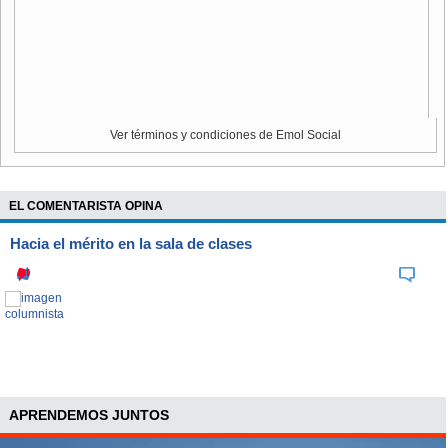
país", dijo Vargas.
El parlamentario agregó que "con la aprobación de este
proyecto de acuerdo hemos dado una importante señal
para evitar que el SAG dictara la resolución esta semana, y
ahora nos abocaremos a que las autoridades estudien más
Ver términos y condiciones de Emol Social
detenidamente las restricciones que se deben tener en
cuenta para no perjudicar la producción ni las
exportaciones de palta Hass chilena".
EL COMENTARISTA OPINA
Hacia el mérito en la sala de clases
APRENDEMOS JUNTOS