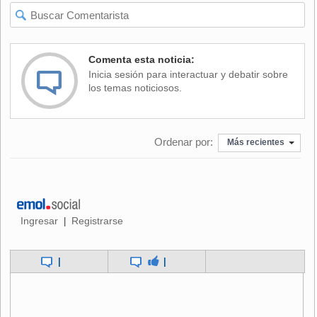
Asimismo, Vargas comentó que existen razones políticas
para evitar el ingreso de palta mexicana sin restricciones.
Comenta esta noticia:
"Chile podría ver cerradas las puertas del mercado
Inicia sesión para interactuar y debatir sobre
estadounidense, que aduciendo la importación de palta
los temas noticiosos.
Hass desde México a Chile, incluiría plagas como el
Gusano Barrenador o la 'arañita roja' podría colocar trabas
al ingreso de las paltas chilenas", dijo el parlamentario.
Ordenar por:
Más recientes
El acuerdo aprobado esta mañana, se suma a las
reuniones que el parlamentario tuvo la semana pasada con
los productores nacionales, en las cuales estuvo presente
también el ministro de Agricultura, Jaime Campos; y el
director del SSAG.
Ingresar
Registrarse
|
"Estoy muy satisfecho y esperanzado en que todas las
|
|
gestiones que hemos hecho den los resultados esperados.
La idea es que haya más tiempo para estudiar
detenidamente el tema y determinar los alcances que
puede tener el ingreso de palta desde México a nuestro